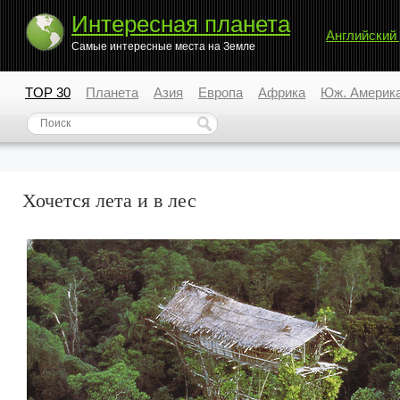
Интересная планета
Английский
Самые интересные места на Земле
TOP 30
Планета
Азия
Европа
Африка
Юж. Америк
Хочется лета и в лес