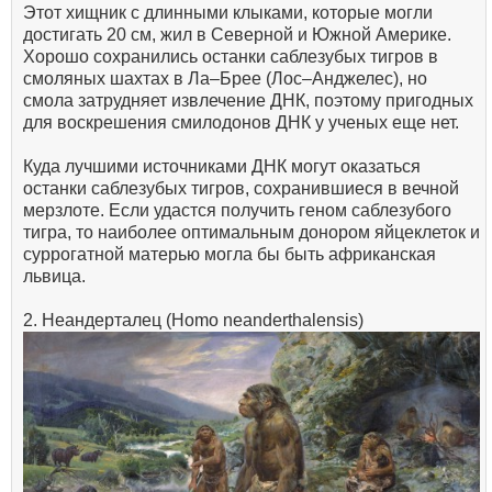
Этот хищник с длинными клыками, которые могли
достигать 20 см, жил в Северной и Южной Америке.
Хорошо сохранились останки саблезубых тигров в
смоляных шахтах в Ла–Брее (Лос–Анджелес), но
смола затрудняет извлечение ДНК, поэтому пригодных
для воскрешения смилодонов ДНК у ученых еще нет.
Куда лучшими источниками ДНК могут оказаться
останки саблезубых тигров, сохранившиеся в вечной
мерзлоте. Если удастся получить геном саблезубого
тигра, то наиболее оптимальным донором яйцеклеток и
суррогатной матерью могла бы быть африканская
львица.
2. Неандерталец (Homo neanderthalensis)