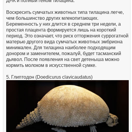
ДНК и полный геном тилацина.
Воскресить сумчатых животных типа тилацина легче,
чем большинство других млекопитающих.
Беременность у них длится в среднем три недели, а
простая плацента формируется лишь на короткий
период. Это означает, что риск отторжения суррогатной
матерью другого вида сумчатых животных эмбриона
минимален. Для тилацина наиболее подходящим
донором и заменителем, пожалуй, будет тасманский
дьявол. После появления на свет детеныша можно
кормить молоком в искусственной сумке.
5. Глиптодон (Doedicurus clavicaudatus)