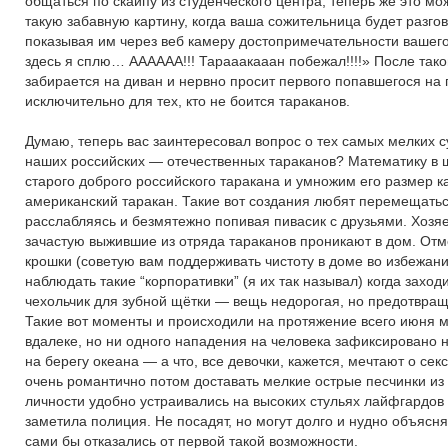
общаться по скайпу из студенческого центра, теперь же это мо
такую забавную картину, когда ваша сожительница будет разго
показывая им через веб камеру достопримечательности вашего 
здесь я сплю… АААААА!!! Тарааакааан побежал!!!!» После таког
забирается на диван и нервно просит первого попавшегося на 
исключительно для тех, кто не боится тараканов.
Думаю, теперь вас заинтересовал вопрос о тех самых мелких
наших российских — отечественных тараканов? Математику в 
старого доброго российского таракана и умножим его размер к
американский таракан. Такие вот создания любят перемещаться
расслабляясь и безмятежно попивая пивасик с друзьями. Хозя
зачастую выжившие из отряда тараканов проникают в дом. Отме
крошки (советую вам поддерживать чистоту в доме во избежани
наблюдать такие “корпоративки” (я их так называл) когда захо
чехольчик для зубной щётки — вещь недорогая, но предотвра
Такие вот моменты и происходили на протяжение всего июня м
вдалеке, но ни одного нападения на человека зафиксировано 
на берегу океана — а что, все девочки, кажется, мечтают о сек
очень романтично потом доставать мелкие острые песчинки из 
личности удобно устраивались на высоких стульях лайфгардов 
заметила полиция. Не посадят, но могут долго и нудно объясня
сами бы отказались от первой такой возможности.