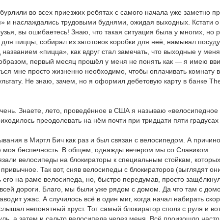
бурлили во всех приезжих ребятах с самого начала уже заметно пр
ем» и наслаждались трудовыми буднями, ожидая выходных. Кстати о
узья, вы ошибаетесь! Знаю, что такая ситуация была у многих, но 
 для пиццы, собирал из заготовок коробки для неё, намывал посуду
названием «пицца», как вдруг стал замечать, что выходные у меня
м образом, первый месяц прошёл у меня не понять как — я имею вви
ться мне просто жизненно необходимо, чтобы оплачивать комнату в
льтату. Не знаю, зачем, но я оформил дебетовую карту в банке The
чень. Знаете, лето, проведённое в США я называю «велосипедное 
риходилось преодолевать на нём почти при тридцати пяти градусах
вания в Миртл Бич как раз и был связан с велосипедом. А причино
же моя беспечность. В общем, однажды вечером мы со Славиком
язали велосипеды на блокираторы к специальным стойкам, которы
привычное. Так вот, сняв велосипеды с блокираторов (выглядят они
ь его на раме велосипеда, но, быстро передумав, просто защёлкнул
 всей дороги. Благо, мы были уже рядом с домом. Да что там с дом
одит ужас. А случилось всё в один миг, когда начал набирать скор
слышал непонятный хруст. Тот самый блокиратор сполз с руля и во
уль, а затем и сальто велосипеда через меня. Всё произошло насто