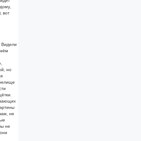
видит
дому,
, вот
. Видели
ьмём
,
ой, но
ся
зрелище
сти
щётки.
ывающих
картины
зам, не
лые
бы не
 они