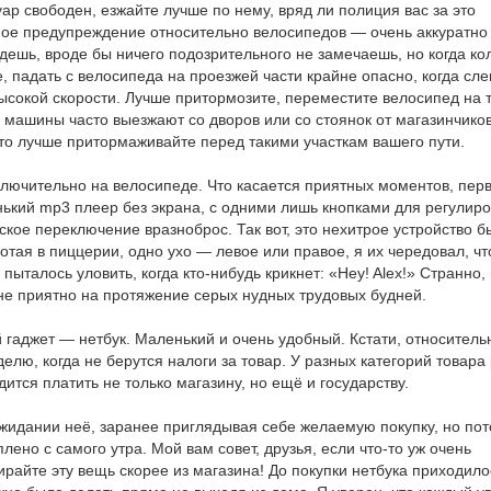
уар свободен, езжайте лучше по нему, вряд ли полиция вас за это
вное предупреждение относительно велосипедов — очень аккуратно
дешь, вроде бы ничего подозрительного не замечаешь, но когда ко
е, падать с велосипеда на проезжей части крайне опасно, когда сле
ысокой скорости. Лучше притормозите, переместите велосипед на 
 машины часто выезжают со дворов или со стоянок от магазинчиков
 что лучше притормаживайте перед такими участкам вашего пути.
лючительно на велосипеде. Что касается приятных моментов, перв
ленький mp3 плеер без экрана, с одними лишь кнопками для регулир
ское переключение вразноброс. Так вот, это нехитрое устройство б
тая в пиццерии, одно ухо — левое или правое, я их чередовал, ч
ыталось уловить, когда кто-нибудь крикнет: «Hey! Alex!» Странно,
не приятно на протяжение серых нудных трудовых будней.
аджет — нетбук. Маленький и очень удобный. Кстати, относитель
елю, когда не берутся налоги за товар. У разных категорий товара
ится платить не только магазину, но ещё и государству.
 ожидании неё, заранее приглядывая себе желаемую покупку, но по
плено с самого утра. Мой вам совет, друзья, если что-то уж очень
ирайте эту вещь скорее из магазина! До покупки нетбука приходило