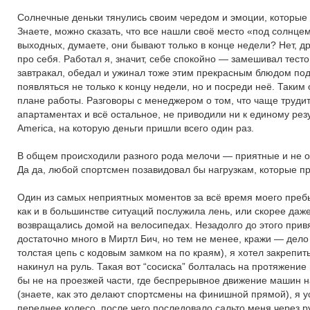
Солнечные деньки тянулись своим чередом и эмоции, которые 
Знаете, можно сказать, что все нашли своё место «под солнц
выходных, думаете, они бывают только в конце недели? Нет, др
про себя. Работал я, значит, себе спокойно — замешивал тесто
завтракал, обедал и ужинал тоже этим прекрасным блюдом под 
появляться не только к концу недели, но и посреди неё. Таки
плане работы. Разговоры с менеджером о том, что чаще труди
апартаментах и всё остальное, не приводили ни к единому резу
America, на которую деньги пришли всего один раз.
В общем происходили разного рода мелочи — приятные и не о
Да да, любой спортсмен позавидовал бы нагрузкам, которые п
Один из самых неприятных моментов за всё время моего пребы
как и в большинстве ситуаций послужила лень, или скорее да
возвращались домой на велосипедах. Незадолго до этого прив
достаточно много в Миртл Бич, но тем не менее, кражи — дело 
толстая цепь с кодовым замком на по краям), я хотел закрепит
накинул на руль. Такая вот “сосиска” болталась на протяжение
бы не на проезжей части, где беспрерывное движение машин нав
(знаете, как это делают спортсмены на финишной прямой), я у
переднее колесо, после чего последовало сальто меня через р