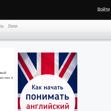
Войти
ты
Люди
рвый
из них я