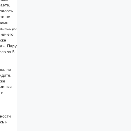
аете,
влялось
то не
 мимо
вшись до
 ничего
уже
а». Пару
со за 5
ты, не
идите,
 же
омишки
 и
тности
сь и