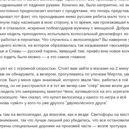
 подранными от падения руками. Конечно же, было неприятно, но зн
 постоянно предполагает контакт с продуктами, что теперь предста
ровал тот факт, что проходившие мимо русские ребята мало того ч
кинули пару насмешек в мою сторону, в то время, как проезжавшая
ё я отказался, искренне поблагодарив мужчину с женщиной. Добра
ько недель приходилось испытывать колоссальный дискомфорт, но
и работал в перчатках. Что случилось с велосипедом? Вы наверное 
еднего колеса, на котором образовалась так называемая «восьмёрк
и и Славы — русский парень, живущий там, привёз мне новое коле
о ездить было можно — а это самое главное.
уют их с огромной скоростью. Стоит вам зайти в магазин на 2 мину
там не обнаружите, а вечером, прогуливаясь по улочкам Миртла, ув
сов. Был у меня один знакомый, которого звали Чен, работал в той
сипед, он не расстроился и в тот же вечер сам “спёр” велик возле д
 недель это американец заметил Чена, катившегося на его агрегате
изошло. Чен сказал, что купил велосипед у какого-то негра и всё
ова «увёл» у кого-то уже другого “двухколёсного друга”.
ь там на велосипедах, да впрочем, как и везде. Светофоры на мес
внимания, так что лучше лишний раз убедитесь, что все остановили
отрены специальные дорожки на проезжей части — возле тротуара