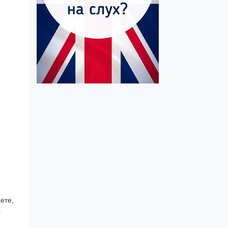
ете,
а