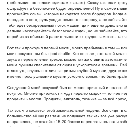
(небольшие, но велосипедистам хватает). Скажу так, если трот
оштрафует, а безопаснее будет определённо! Ну и самое гла
проезжайте сливы, которые находятся возле бордюров. Когда е
попадает в него, руль уходит немного в сторону, а не забывайт
тебя едет беспрерывный поток машин, да и ещё на довольно в
дальше наслаждайтесь безопасной ездой, но не забывайте, что
порой из-за обильной растительности их трудно заметить, так
Вот так и проходил первый месяц моего пребывания там — иск
моих покупок там был ipod shuffle. Кто не знает, это такой ма
звука и переключения треков, можно так же ставить автоматиче
моим лучшим спасителем от скуки и ускорителем времени. Рабо
оглохнуть, слушало отличные ритмы клубной музыки, другое же п
именно прослушивание музыки ускоряло время, что было край
Следующей моей покупкой был не менее приятный и полезный г
покупок. Многие приезжают и ждут неделю скидок — точнее нед
проценты налогов. Продукты, алкоголь, техника — за всё приход
Так вот, что касается этой замечательной недели. Все сидят в
большинство её как раз таки не получают, так как всё уже раску
понравилось, не жалейте 15-20 баксов переплаты налога и заб