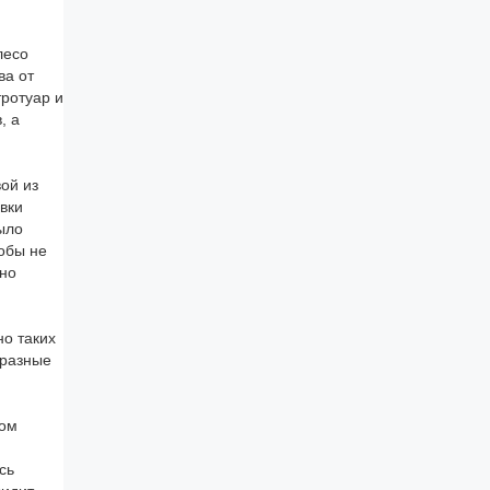
лесо
ва от
тротуар и
, а
ой из
овки
ыло
тобы не
 но
но таких
 разные
том
сь