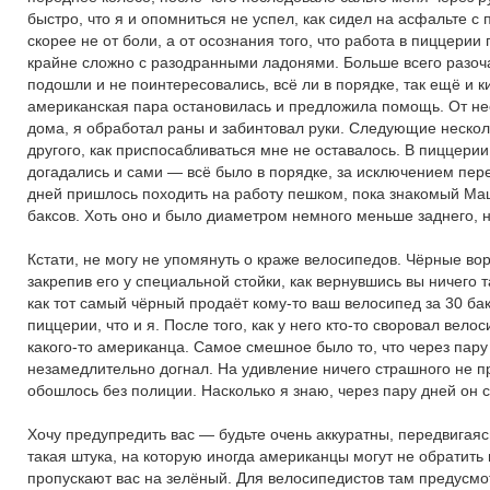
быстро, что я и опомниться не успел, как сидел на асфальте с
скорее не от боли, а от осознания того, что работа в пиццерии
крайне сложно с разодранными ладонями. Больше всего разоча
подошли и не поинтересовались, всё ли в порядке, так ещё и 
американская пара остановилась и предложила помощь. От не
дома, я обработал раны и забинтовал руки. Следующие нескол
другого, как приспосабливаться мне не оставалось. В пиццери
догадались и сами — всё было в порядке, за исключением пер
дней пришлось походить на работу пешком, пока знакомый Маш
баксов. Хоть оно и было диаметром немного меньше заднего, н
Кстати, не могу не упомянуть о краже велосипедов. Чёрные вор
закрепив его у специальной стойки, как вернувшись вы ничего 
как тот самый чёрный продаёт кому-то ваш велосипед за 30 бак
пиццерии, что и я. После того, как у него кто-то своровал вело
какого-то американца. Самое смешное было то, что через пару
незамедлительно догнал. На удивление ничего страшного не про
обошлось без полиции. Насколько я знаю, через пару дней он сн
Хочу предупредить вас — будьте очень аккуратны, передвигаяс
такая штука, на которую иногда американцы могут не обратить 
пропускают вас на зелёный. Для велосипедистов там предусм