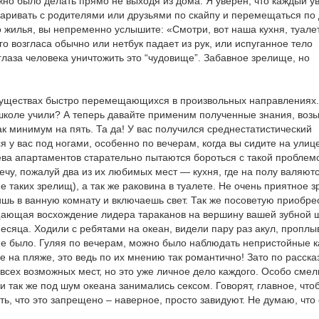
жно было делать прямо не выходя из дома. Я уверен, что каждый у
варивать с родителями или друзьями по скайпу и перемещаться по 
жилья, вы непременно услышите: «Смотри, вот наша кухня, туалет
о возгласа обычно или нетбук падает из рук, или испуганное тело
глаза человека уничтожить это “чудовище”. Забавное зрелище, но
 существах быстро перемещающихся в произвольных направлениях
школе учили? А теперь давайте применим полученные знания, воз
ак минимум на пять. Та да! У вас получился среднестатистический
 у вас под ногами, особенно по вечерам, когда вы сидите на улице
ева апартаментов старательно пытаются бороться с такой проблем
чу, пожалуй два из их любимых мест — кухня, где на полу валяют
е таких зрелищ), а так же раковина в туалете. Не очень приятное 
дишь в ванную комнату и включаешь свет. Так же посоветую приобре
щающая восхождение лидера тараканов на вершину вашей зубной 
есяца. Ходили с ребятами на океан, видели пару раз акул, пропл
не было. Гуляя по вечерам, можно было наблюдать непристойные 
се на пляже, это ведь по их мнению так романтично! Зато по расска
всех возможных мест, но это уже личное дело каждого. Особо сме
и так же под шум океана занимались сексом. Говорят, главное, что
ть, что это запрещено – наверное, просто завидуют. Не думаю, что