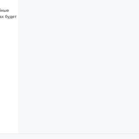
обные
ах будет