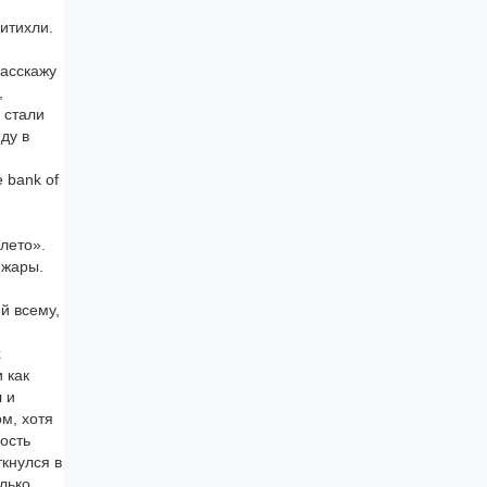
итихли.
расскажу
,
 стали
ду в
 bank of
лето».
 жары.
й всему,
х
 как
 и
ом, хотя
ость
ткнулся в
лько