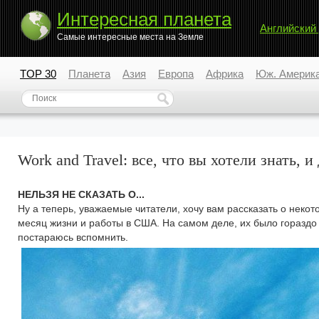
Интересная планета
Английский
Самые интересные места на Земле
TOP 30
Планета
Азия
Европа
Африка
Юж. Америк
Work and Travel: все, что вы хотели знать, и
НЕЛЬЗЯ НЕ СКАЗАТЬ О...
Ну а теперь, уважаемые читатели, хочу вам рассказать о неко
месяц жизни и работы в США. На самом деле, их было гораздо 
постараюсь вспомнить.