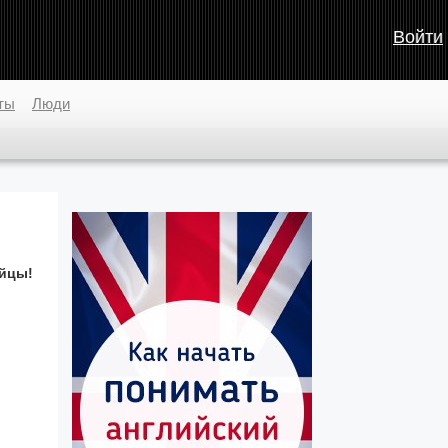
Войти
ты
Люди
айцы!