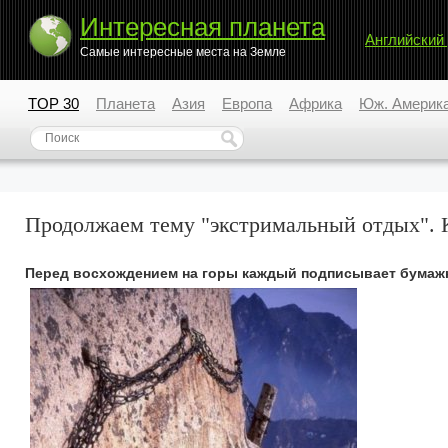
Интересная планета
Английский
Самые интересные места на Земле
TOP 30
Планета
Азия
Европа
Африка
Юж. Америк
Продолжаем тему "экстримальный отдых". 
Перед восхождением на горы каждый подписывает бумажку