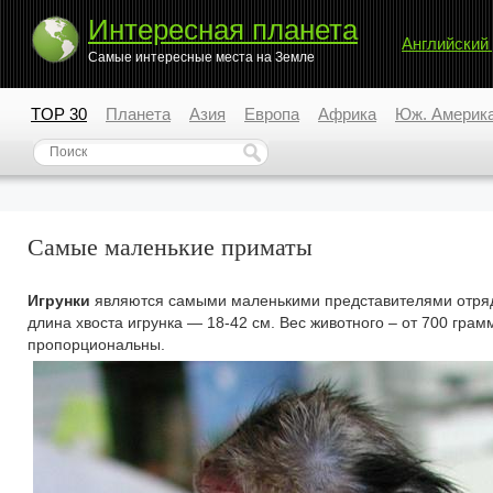
Интересная планета
Английский
Самые интересные места на Земле
TOP 30
Планета
Азия
Европа
Африка
Юж. Америк
Самые маленькие приматы
Игрунки
являются самыми маленькими представителями отряда 
длина хвоста игрунка — 18-42 см. Вес животного – от 700 гра
пропорциональны.