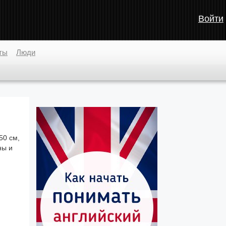
Войти
ты
Люди
50 см,
ны и