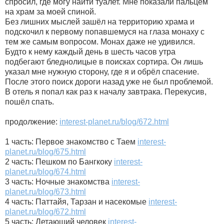
спросил, где могу найти туалет. Мне показали пальцем
на храм за моей спиной.
Без лишних мыслей зашёл на территорию храма и
подскочил к первому попавшемуся на глаза монаху с
тем же самым вопросом. Монах даже не удивился.
Будто к нему каждый день в шесть часов утра
подбегают бледнолицые в поисках сортира. Он лишь
указал мне нужную сторону, где я и обрёл спасение.
После этого поиск дороги назад уже не был проблемой.
В отель я попал как раз к началу завтрака. Перекусив,
пошёл спать.
продолжение:
interest-planet.ru/blog/672.html
1 часть: Первое знакомство с Таем
interest-
planet.ru/blog/675.html
2 часть: Пешком по Бангкоку
interest-
planet.ru/blog/674.html
3 часть: Ночные знакомства
interest-
planet.ru/blog/673.html
4 часть: Паттайя, Тарзан и насекомые
interest-
planet.ru/blog/672.html
5 часть: Летающий человек
interest-