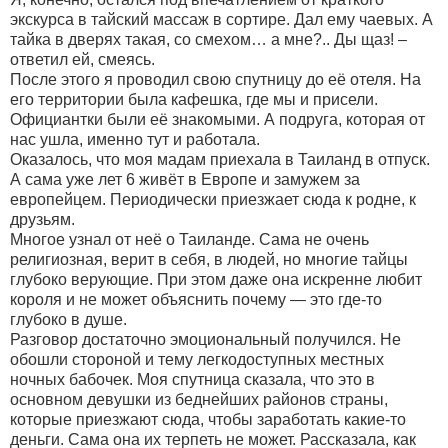
экскурса в тайский массаж в сортире. Дал ему чаевых. А
тайка в дверях такая, со смехом… а мне?.. Ды щаз! –
ответил ей, смеясь.
После этого я проводил свою спутницу до её отеля. На
его территории была кафешка, где мы и присели.
Официантки были её знакомыми. А подруга, которая от
нас ушла, именно тут и работала.
Оказалось, что моя мадам приехала в Таиланд в отпуск.
А сама уже лет 6 живёт в Европе и замужем за
европейцем. Периодически приезжает сюда к родне, к
друзьям.
Многое узнал от неё о Таиланде. Сама не очень
религиозная, верит в себя, в людей, но многие тайцы
глубоко верующие. При этом даже она искренне любит
короля и не может объяснить почему — это где-то
глубоко в душе.
Разговор достаточно эмоциональный получился. Не
обошли стороной и тему легкодоступных местных
ночных бабочек. Моя спутница сказала, что это в
основном девушки из беднейших районов страны,
которые приезжают сюда, чтобы заработать какие-то
деньги. Сама она их терпеть не может. Рассказала, как