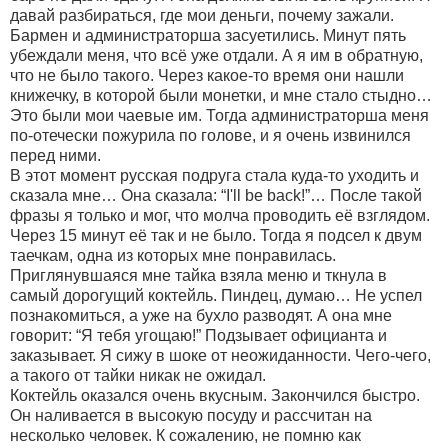
давай разбираться, где мои деньги, почему зажали.
Бармен и администраторша засуетились. Минут пять
убеждали меня, что всё уже отдали. А я им в обратную,
что не было такого. Через какое-то время они нашли
книжечку, в которой были монетки, и мне стало стыдно…
Это были мои чаевые им. Тогда администраторша меня
по-отечески пожурила по голове, и я очень извинился
перед ними.
В этот момент русская подруга стала куда-то уходить и
сказала мне… Она сказала: “I'll be back!”… После такой
фразы я только и мог, что молча проводить её взглядом.
Через 15 минут её так и не было. Тогда я подсел к двум
таечкам, одна из которых мне понравилась.
Приглянувшаяся мне тайка взяла меню и ткнула в
самый дорогущий коктейль. Пиндец, думаю… Не успел
познакомиться, а уже на бухло разводят. А она мне
говорит: “Я тебя угощаю!” Подзывает официанта и
заказывает. Я сижу в шоке от неожиданности. Чего-чего,
а такого от тайки никак не ожидал.
Коктейль оказался очень вкусным. Закончился быстро.
Он наливается в высокую посуду и рассчитан на
несколько человек. К сожалению, не помню как