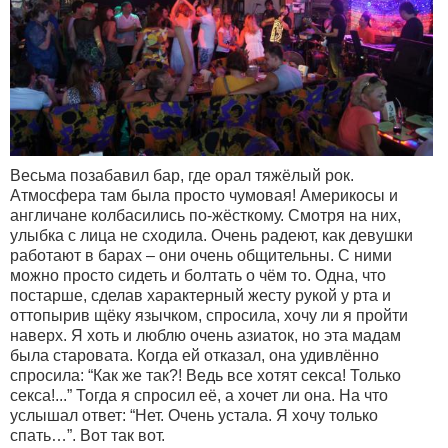
Весьма позабавил бар, где орал тяжёлый рок.
Атмосфера там была просто чумовая! Америкосы и
англичане колбасились по-жёсткому. Смотря на них,
улыбка с лица не сходила. Очень радеют, как девушки
работают в барах – они очень общительны. С ними
можно просто сидеть и болтать о чём то. Одна, что
постарше, сделав характерный жесту рукой у рта и
оттопырив щёку язычком, спросила, хочу ли я пройти
наверх. Я хоть и люблю очень азиаток, но эта мадам
была старовата. Когда ей отказал, она удивлённо
спросила: “Как же так?! Ведь все хотят секса! Только
секса!...” Тогда я спросил её, а хочет ли она. На что
услышал ответ: “Нет. Очень устала. Я хочу только
спать…”. Вот так вот.