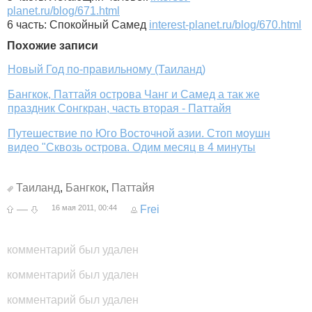
planet.ru/blog/671.html
6 часть: Спокойный Самед
interest-planet.ru/blog/670.html
Похожие записи
Новый Год по-правильному (Таиланд)
Бангкок, Паттайя острова Чанг и Самед а так же
праздник Сонгкран, часть вторая - Паттайя
Путешествие по Юго Восточной азии. Стоп моушн
видео "Сквозь острова. Одим месяц в 4 минуты
Таиланд
,
Бангкок
,
Паттайя
—
16 мая 2011, 00:44
Frei
комментарий был удален
комментарий был удален
комментарий был удален