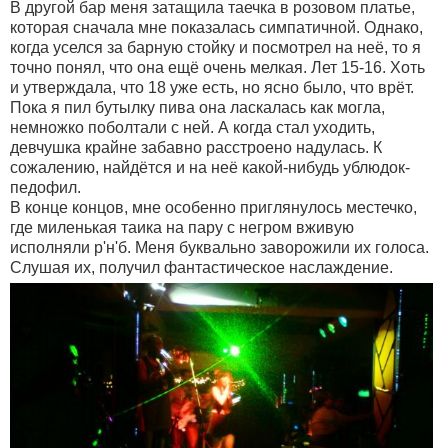
В другой бар меня затащила таечка в розовом платье,
которая сначала мне показалась симпатичной. Однако,
когда уселся за барную стойку и посмотрел на неё, то я
точно понял, что она ещё очень мелкая. Лет 15-16. Хоть
и утверждала, что 18 уже есть, но ясно было, что врёт.
Пока я пил бутылку пива она ласкалась как могла,
немножко поболтали с ней. А когда стал уходить,
девчушка крайне забавно расстроено надулась. К
сожалению, найдётся и на неё какой-нибудь ублюдок-
педофил.
В конце концов, мне особенно приглянулось местечко,
где миленькая таика на пару с негром вживую
исполняли р'н'б. Меня буквально заворожили их голоса.
Слушая их, получил фантастическое наслаждение.