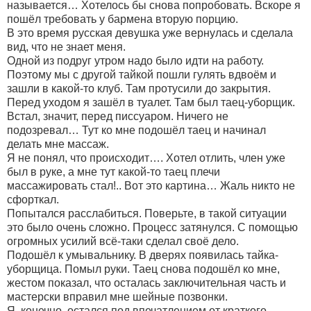
называется… Хотелось бы снова попробовать. Вскоре я
пошёл требовать у бармена вторую порцию.
В это время русская девушка уже вернулась и сделала
вид, что не знает меня.
Одной из подруг утром надо было идти на работу.
Поэтому мы с другой тайкой пошли гулять вдвоём и
зашли в какой-то клуб. Там протусили до закрытия.
Перед уходом я зашёл в туалет. Там был таец-уборщик.
Встал, значит, перед писсуаром. Ничего не
подозревал… Тут ко мне подошёл таец и начинал
делать мне массаж.
Я не понял, что происходит…. Хотел отлить, член уже
был в руке, а мне тут какой-то таец плечи
массажировать стал!.. Вот это картина… Жаль никто не
сфорткал.
Попытался расслабиться. Поверьте, в такой ситуации
это было очень сложно. Процесс затянулся. С помощью
огромных усилий всё-таки сделал своё дело.
Подошёл к умывальнику. В дверях появилась тайка-
уборщица. Помыл руки. Таец снова подошёл ко мне,
жестом показал, что осталась заключительная часть и
мастерски вправил мне шейные позвонки.
Я, конечно, остался под впечатлением от краткого