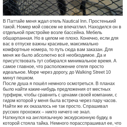
В Паттайе меня ждал отель Nautical Inn. Простенький
такой. Номер мой совсем не впечатлил. Находился он в
отдельной пристройке возле бассейна. Мебель
обшарпанная. Но в целом не плохо. Конечно, если для
вас в отпуске важны красивые, максимально
комфортные номера, то путь сюда вам заказан. Для
меня же было абсолютно всё необходимое. Да и
присутствовать тут собирался минимальное время. А
самое главное, что расположение отеля просто
идеальное. Море через дорогу, до Walking Street 10
минут пешком.
После душа я пошёл немного осмотреться. В планах
было найти какие-нибудь предложения от местных
турфирм, чтобы сравнить с ценами своей компании, c
гидом которой у меня была встреча через пару часов.
Найти же их оказалось не так просто. Спрашивал
русских прохожих – никто ничего не знал.
Наткнулся на англоязычную экскурсионную будку, в
которой стояла тайка. Немного порасспрашивал ее, что