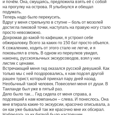
и почём. Она, смущаясь, предложила взять её с собой
на прогулку на острова. Я улыбнулся и обещал
подумать.
Теперь надо было перекусить.
Вдруг у меня стрельнуло в ступне – боль от мозолей
достигла пиковой точки, наступать на правую ногу стало
просто невозможно.
Дохромав до какой-то кафешки, я устроил себе
обжираловку. Всего за каких-то 150 бат просто объелся.
К сожалению, ходить от этого стало не легче, и я
поковылял в отель. В одном из переулков увидел,
наконец, русскоязычных экскурсоводов, взял у них
листик с ценами.
Встречающий меня гид оказался русской девушкой. Как
только мы с ней поздоровались, к нам подсел другой
рашен турист, который приехал пару дней назад.
Необычный такой человек. Повеселил меня от души. В
Таиланде был уже в пятый раз.
Дело было так… Гид сидела от меня справа, а
подсевший к нам компаньон – слева. И понеслось. Она
мне втирала какие-то экскурсии, красочно описывала, а
он как уже бывалый так же красочно мне их обсирал.
Наблюдать за их битвой было настоящим