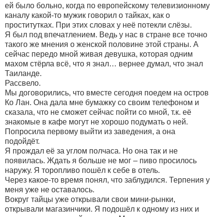
ей было больно, когда по европейскому телевизионному
каналу какой-то мужик говорил о тайках, как о
проститутках. При этих словах у неё потекли слёзы.
Я был под впечатлением. Ведь у нас в стране все точно
такого же мнения о женской половине этой страны. А
сейчас передо мной живая девушка, которая одним
махом стёрла всё, что я знал… вернее думал, что знал
Таиланде.
Рассвело.
Мы договорились, что вместе сегодня поедем на остров
Ко Лан. Она дала мне бумажку со своим телефоном и
сказала, что не сможет сейчас пойти со мной, т.к. её
знакомые в кафе могут не хорошо подумать о ней.
Попросила первому выйти из заведения, а она
подойдёт.
Я прождал её за углом полчаса. Но она так и не
появилась. Ждать я больше не мог – пиво просилось
наружу. Я торопливо пошёл к себе в отель.
Через какое-то время понял, что заблудился. Терпения у
меня уже не оставалось.
Вокруг тайцы уже открывали свои мини-рынки,
открывали магазинчики. Я подошёл к одному из них и