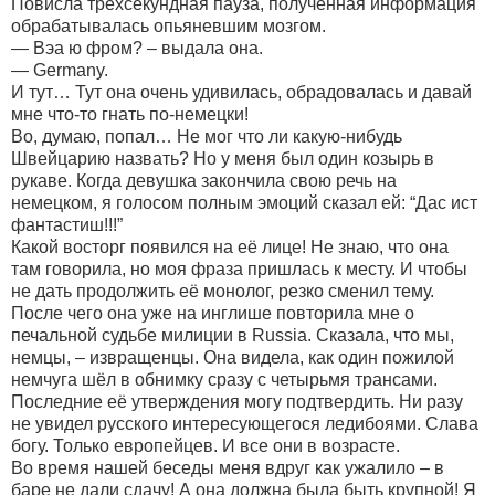
Повисла трехсекундная пауза, полученная информация
обрабатывалась опьяневшим мозгом.
— Вэа ю фром? – выдала она.
— Germany.
И тут… Тут она очень удивилась, обрадовалась и давай
мне что-то гнать по-немецки!
Во, думаю, попал… Не мог что ли какую-нибудь
Швейцарию назвать? Но у меня был один козырь в
рукаве. Когда девушка закончила свою речь на
немецком, я голосом полным эмоций сказал ей: “Дас ист
фантастиш!!!”
Какой восторг появился на её лице! Не знаю, что она
там говорила, но моя фраза пришлась к месту. И чтобы
не дать продолжить её монолог, резко сменил тему.
После чего она уже на инглише повторила мне о
печальной судьбе милиции в Russia. Сказала, что мы,
немцы, – извращенцы. Она видела, как один пожилой
немчуга шёл в обнимку сразу с четырьмя трансами.
Последние её утверждения могу подтвердить. Ни разу
не увидел русского интересующегося ледибоями. Слава
богу. Только европейцев. И все они в возрасте.
Во время нашей беседы меня вдруг как ужалило – в
баре не дали сдачу! А она должна была быть крупной! Я