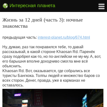
Интересная планета
Жизнь за 12 дней (часть 3): ночные
знакомства
предыдущая часть:
interest-planet.ru/blog/674.html
Ну, думаю, раз так понравился тебе, то давай
рассказывай, в какой стороне Khaosan Rd. Паренёк
сразу подобрел как-то, но по-английски не му-му. А, вот,
его барышня вполне доходчиво смогла мне всё
объяснить.
Khaosan Rd. Вот, оказывается, где собрались все
туристы Бангкока. Толпы людей и множество баров со
всех сторон. Денег, правда, уже в карманах не
оставалось.