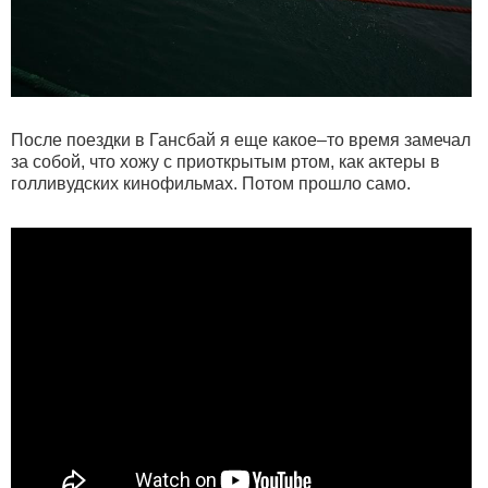
После поездки в Гансбай я еще какое–то время замечал
за собой, что хожу с приоткрытым ртом, как актеры в
голливудских кинофильмах. Потом прошло само.