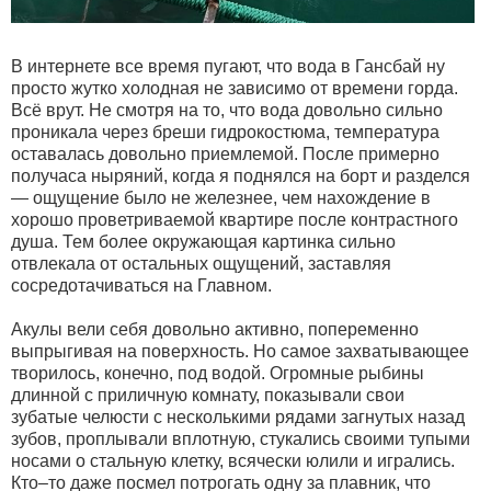
В интернете все время пугают, что вода в Гансбай ну
просто жутко холодная не зависимо от времени горда.
Всё врут. Не смотря на то, что вода довольно сильно
проникала через бреши гидрокостюма, температура
оставалась довольно приемлемой. После примерно
получаса ныряний, когда я поднялся на борт и разделся
— ощущение было не железнее, чем нахождение в
хорошо проветриваемой квартире после контрастного
душа. Тем более окружающая картинка сильно
отвлекала от остальных ощущений, заставляя
сосредотачиваться на Главном.
Акулы вели себя довольно активно, попеременно
выпрыгивая на поверхность. Но самое захватывающее
творилось, конечно, под водой. Огромные рыбины
длинной с приличную комнату, показывали свои
зубатые челюсти с несколькими рядами загнутых назад
зубов, проплывали вплотную, стукались своими тупыми
носами о стальную клетку, всячески юлили и игрались.
Кто–то даже посмел потрогать одну за плавник, что