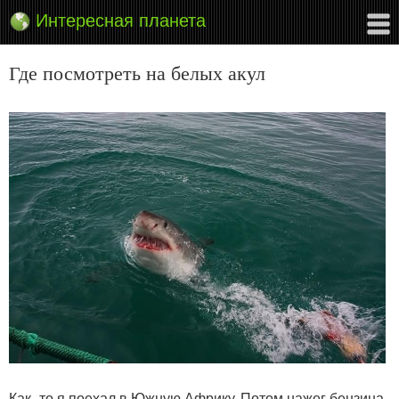
Интересная планета
Где посмотреть на белых акул
Как–то я поехал в Южную Африку. Потом нажег бензина