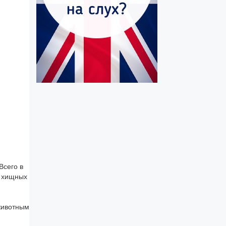
Всего в
х хищных
животным