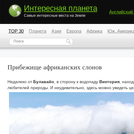
Интересная планета
Английский
Самые интересные места на Земле
TOP 30
Планета
Азия
Европа
Африка
Юж. Америк
Прибежище африканских слонов
Недалеко от
Булавайо
, в сторону к водопаду
Виктория
, нахо
любителей природы. И неудивительно, здесь можно увидеть це