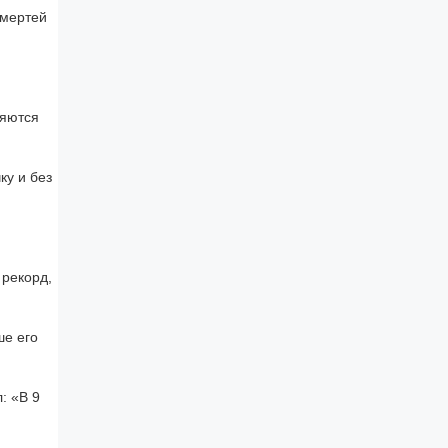
смертей
ляются
ку и без
рекорд,
ше его
: «В 9