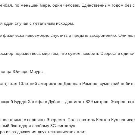
погибал, по меньшей мере, один человек. Единственным годом без 
ся один случай с летальным исходом.
ые физически невозможно спустить и предать захоронению. Они яв
снер поразил весь мир тем, что сумел покорить Эверест в одиноч
 японца Юичиро Миуры.
та, стал 13летний американец Джордан Ромеро, сумевший побить 
скреб Бурдж Халифа в Дубае – достигает 829 метров. Эверест вы
енное прямо с вершины Эвереста. Пользователь Кентон Кул написал
нный благодаря слабому 3G-сигналу».
а из-за движения двух тектонических плит.