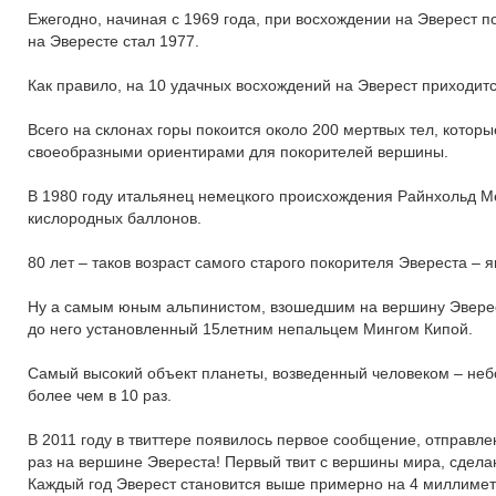
Ежегодно, начиная с 1969 года, при восхождении на Эверест 
на Эвересте стал 1977.
Как правило, на 10 удачных восхождений на Эверест приходит
Всего на склонах горы покоится около 200 мертвых тел, котор
своеобразными ориентирами для покорителей вершины.
В 1980 году итальянец немецкого происхождения Райнхольд Мес
кислородных баллонов.
80 лет – таков возраст самого старого покорителя Эвереста –
Ну а самым юным альпинистом, взошедшим на вершину Эверес
до него установленный 15летним непальцем Мингом Кипой.
Самый высокий объект планеты, возведенный человеком – небо
более чем в 10 раз.
В 2011 году в твиттере появилось первое сообщение, отправл
раз на вершине Эвереста! Первый твит с вершины мира, сдела
Каждый год Эверест становится выше примерно на 4 миллиметр