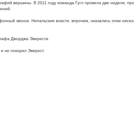
рафий вершины. В 2011 году команда Гугл провела две недели, пр
жений.
онный звонок. Непальские власти, впрочем, оказались этим ниско
ографа Джорджа Эвереста.
 и не покорил Эверест.