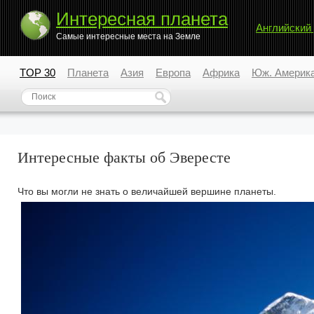
Интересная планета
Английский
Самые интересные места на Земле
TOP 30
Планета
Азия
Европа
Африка
Юж. Америк
Интересные факты об Эвересте
Что вы могли не знать о величайшей вершине планеты.