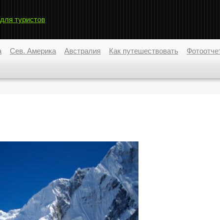
 для туристов
а
Сев. Америка
Австралия
Как путешествовать
Фотоотче