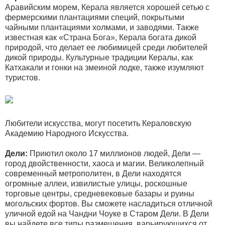
Аравийским морем, Керала является хорошей сетью с
фермерскими плантациями специй, покрытыми
чайными плантациями холмами, и заводями. Также
известная как «Страна Бога», Керала богата дикой
природой, что делает ее любимицей среди любителей
дикой природы. Культурные традиции Кералы, как
Катхакали и гонки на змеиной лодке, также изумляют
туристов.
Любители искусства, могут посетить Кераловскую
Академию Народного Искусства.
Дели:
Приютил около 17 миллионов людей, Дели —
город двойственности, хаоса и магии. Великолепный
современный метрополитен, в Дели находятся
огромные аллеи, извилистые улицы, роскошные
торговые центры, средневековые базары и руины
могольских фортов. Вы сможете насладиться отличной
уличной едой на Чандни Чоуке в Старом Дели. В Дели
вы найдете все типы размещения, варьирующихся от