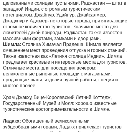
целованными солнцем пустынями, Раджастан — штат в
западной Индии, с огромным туристическим
потенциалом. Джайпур, Удайпур, Джайсалмер,
Джадхпур и Аджмер- некоторые города, притягивающие
огромное количество туристов. Значимое место для
любителей дикой природы, Раджастан также известен
массивными фортами, замками и дворцами.
Шимла
: Столица Химачал Прадеша, Шимла является
смешением мест проведения отпуска и горных станций.
Также известная как «Летняя столица Индии», Шимла
предлагает красивые и интересные места для туристов.
Отличные места, для посещения вечером:
великолепные рыночные площади с магазинами,
продающие ткани, изделия ручной работы, специи и
многое прочее.
Храм Джакху, Вице-Королевский Летний Коттедж,
Государственный Музей и Молл: хорошо известные
туристические достопримечательности в Шимле.
Ладакх:
Обогащенный великолепными
зубцеобразными горами, Ладакх привлекает туристов