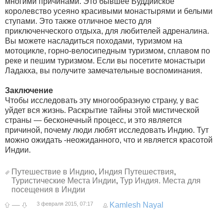
многими причинами. Это бывшее Буддийское
королевство усеяно красивыми монастырями и белыми
ступами. Это также отличное место для
приключенческого отдыха, для любителей адреналина.
Вы можете насладиться походами, туризмом на
мотоцикле, горно-велосипедным туризмом, сплавом по
реке и пешим туризмом. Если вы посетите монастыри
Ладакха, вы получите замечательные воспоминания.
Заключение
Чтобы исследовать эту многообразную страну, у вас
уйдет вся жизнь. Раскрытие тайны этой мистической
страны — бесконечный процесс, и это является
причиной, почему люди любят исследовать Индию. Тут
можно ожидать -неожиданного, что и является красотой
Индии.
Путешествие в Индию
,
Индия Путешествия
,
Туристические Места Индии
,
Тур Индия. Места для
посещения в Индии
—
3 февраля 2015, 07:17
Kamlesh Nayal