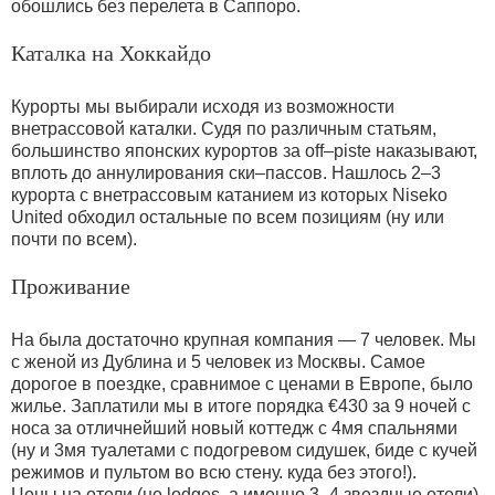
обошлись без перелета в Саппоро.
Каталка на Хоккайдо
Курорты мы выбирали исходя из возможности
внетрассовой каталки. Судя по различным статьям,
большинство японских курортов за off–piste наказывают,
вплоть до аннулирования ски–пассов. Нашлось 2–3
курорта с внетрассовым катанием из которых Niseko
United обходил остальные по всем позициям (ну или
почти по всем).
Проживание
На была достаточно крупная компания — 7 человек. Мы
с женой из Дублина и 5 человек из Москвы. Самое
дорогое в поездке, сравнимое с ценами в Европе, было
жилье. Заплатили мы в итоге порядка €430 за 9 ночей с
носа за отличнейший новый коттедж с 4мя спальнями
(ну и 3мя туалетами с подогревом сидушек, биде с кучей
режимов и пультом во всю стену. куда без этого!).
Цены на отели (не lodges, а именно 3–4 звездные отели)