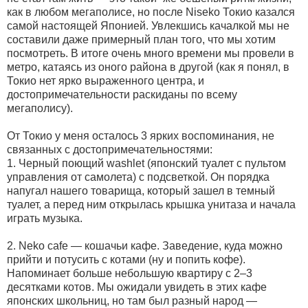
как в любом мегаполисе, но после Niseko Токио казался
самой настоящей Японией. Увлекшись качалкой мы не
составили даже примерный план того, что мы хотим
посмотреть. В итоге очень много времени мы провели в
метро, катаясь из оного района в другой (как я понял, в
Токио нет ярко выраженного центра, и
достопримечательности раскиданы по всему
мегаполису).
От Токио у меня осталось 3 ярких воспоминания, не
связанных с достопримечательностями:
1. Черный поющий washlet (японский туалет с пультом
управления от самолета) с подсветкой. Он порядка
напугал нашего товарища, который зашел в темный
туалет, а перед ним открылась крышка унитаза и начала
играть музыка.
2. Neko cafe — кошачьи кафе. Заведение, куда можно
прийти и потусить с котами (ну и попить кофе).
Напоминает больше небольшую квартиру с 2–3
десятками котов. Мы ожидали увидеть в этих кафе
японских школьниц, но там был разный народ —