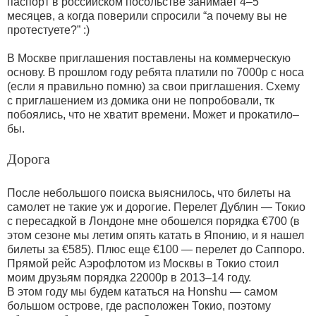
паспорт в российском посольстве занимает 4–5
месяцев, а когда поверили спросили “а почему вы не
протестуете?” :)
В Москве приглашения поставлены на коммерческую
основу. В прошлом году ребята платили по 7000р с носа
(если я правильно помню) за свои приглашения. Схему
с приглашением из домика они не попробовали, тк
побоялись, что не хватит времени. Может и прокатило–
бы.
Дорога
После небольшого поиска выяснилось, что билеты на
самолет не такие уж и дорогие. Перелет Дублин — Токио
с пересадкой в Лондоне мне обошелся порядка €700 (в
этом сезоне мы летим опять катать в Японию, и я нашел
билеты за €585). Плюс еще €100 — перелет до Саппоро.
Прямой рейс Аэрофлотом из Москвы в Токио стоил
моим друзьям порядка 22000р в 2013–14 году.
В этом году мы будем кататься на Honshu — самом
большом острове, где расположен Токио, поэтому