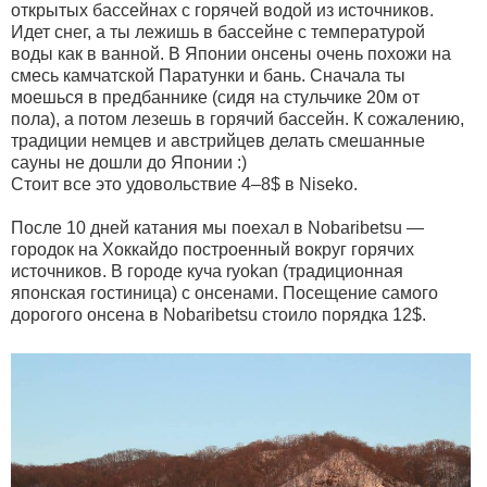
открытых бассейнах с горячей водой из источников.
Идет снег, а ты лежишь в бассейне с температурой
воды как в ванной. В Японии онсены очень похожи на
смесь камчатской Паратунки и бань. Сначала ты
моешься в предбаннике (сидя на стульчике 20м от
пола), а потом лезешь в горячий бассейн. К сожалению,
традиции немцев и австрийцев делать смешанные
сауны не дошли до Японии :)
Стоит все это удовольствие 4–8$ в Niseko.
После 10 дней катания мы поехал в Nobaribetsu —
городок на Хоккайдо построенный вокруг горячих
источников. В городе куча ryokan (традиционная
японская гостиница) с онсенами. Посещение самого
дорогого онсена в Nobaribetsu стоило порядка 12$.