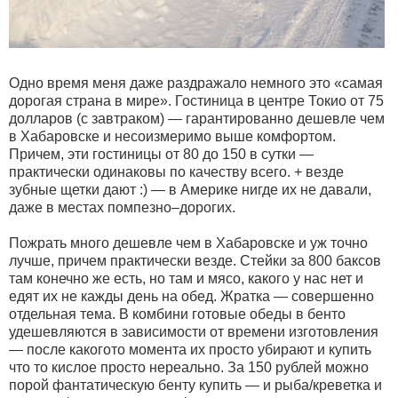
Одно время меня даже раздражало немного это «самая
дорогая страна в мире». Гостиница в центре Токио от 75
долларов (с завтраком) — гарантированно дешевле чем
в Хабаровске и несоизмеримо выше комфортом.
Причем, эти гостиницы от 80 до 150 в сутки —
практически одинаковы по качеству всего. + везде
зубные щетки дают :) — в Америке нигде их не давали,
даже в местах помпезно–дорогих.
Пожрать много дешевле чем в Хабаровске и уж точно
лучше, причем практически везде. Стейки за 800 баксов
там конечно же есть, но там и мясо, какого у нас нет и
едят их не кажды день на обед. Жратка — совершенно
отдельная тема. В комбини готовые обеды в бенто
удешевляются в зависимости от времени изготовления
— после какогото момента их просто убирают и купить
что то кислое просто нереально. За 150 рублей можно
порой фантатическую бенту купить — и рыба/креветка и