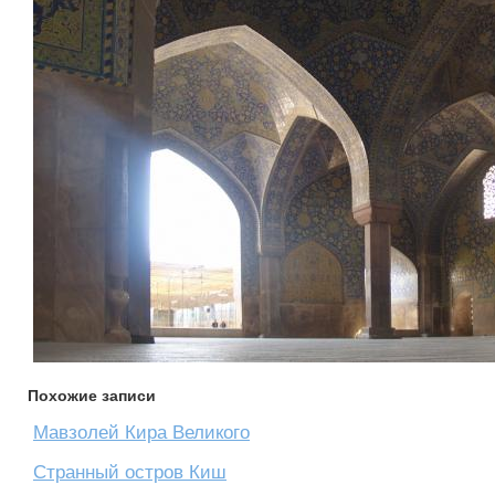
Похожие записи
Мавзолей Кира Великого
Странный остров Киш