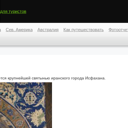
 для туристов
а
Сев. Америка
Австралия
Как путешествовать
Фотоотче
тся крупнейшей святынью иранского города Исфахана.