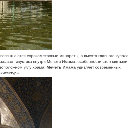
возвышаются сорокаметровые минареты, а высота главного купол
вызывает акустика внутри Мечети Имама: особенности стен святыни
ивоположном углу храма.
Мечеть Имама
удивляет современных
рхитектуры.