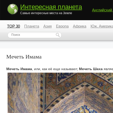
Интересная планета
Английский
Самые интересные места на Земле
TOP 30
Планета
Азия
Европа
Африка
Юж. Америк
Мечеть Имама
Мечеть Имама
, или, как её еще называют,
Мечеть Шаха
являе