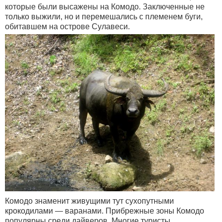
которые были высажены на Комодо. Заключенные не
только выжили, но и перемешались с племенем буги,
обитавшем на острове Сулавеси.
Комодо знаменит живущими тут сухопутными
крокодилами — варанами. Прибрежные зоны Комодо
популярны среди дайверов. Многие туристы,