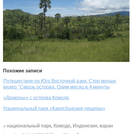
Похожие записи
Путешествие по Юго Восточной азии. Стоп моушн
видео "Сквозь острова. Одим месяц в 4 минуты
«Драконы» с острова Комодо
Национальный парк «Карлсбадские пещеры»
национальный парк
,
Комодо
,
Индонезия
,
варан