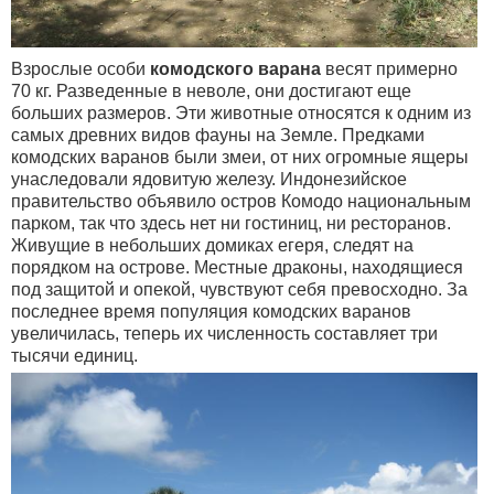
Взрослые особи
комодского варана
весят примерно
70 кг. Разведенные в неволе, они достигают еще
больших размеров. Эти животные относятся к одним из
самых древних видов фауны на Земле. Предками
комодских варанов были змеи, от них огромные ящеры
унаследовали ядовитую железу. Индонезийское
правительство объявило остров Комодо национальным
парком, так что здесь нет ни гостиниц, ни ресторанов.
Живущие в небольших домиках егеря, следят на
порядком на острове. Местные драконы, находящиеся
под защитой и опекой, чувствуют себя превосходно. За
последнее время популяция комодских варанов
увеличилась, теперь их численность составляет три
тысячи единиц.