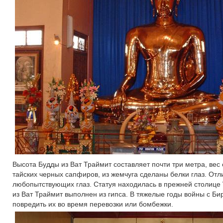
Высота Будды из Ват Траймит составляет почти три метра, вес
тайских черных сапфиров, из жемчуга сделаны белки глаз. Отлит
любопытствующих глаз. Статуя находилась в прежней столице
из Ват Траймит выполнен из гипса. В тяжелые годы войны с Би
повредить их во время перевозки или бомбежки.