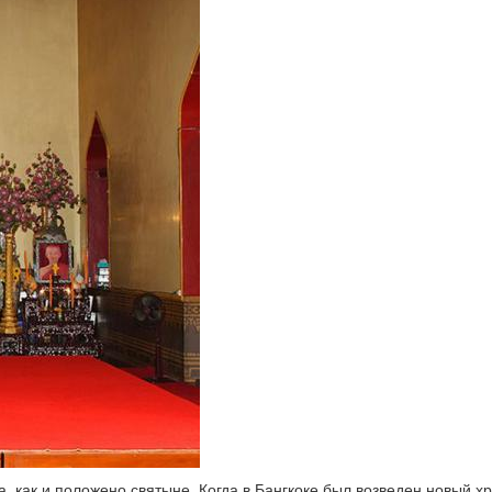
, как и положено святыне. Когда в Бангкоке был возведен новый х