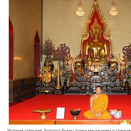
История открытия Золотого Будды полна мистицизма и таинства