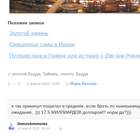
Похожие записи
Золотой камень
Священные сомы в Индии
Путешествие в Гонконг или история о 20м дне Рожд
золотой Будда
,
Тайвань
,
золото
,
Будда
—
Мари Белова
9 апреля 2010, 13:02
я так прикинул пощитал в среднем, если брать по нынешнему
ожидания...))) 17.5 МИЛЛИАРДОВ долларов!!! норм да?)))
DemonArtemenko
31 марта 2011, 06:14