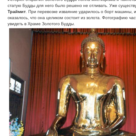
статую Будды для него было решено не отливать. Уже сущест
Траймит
. При перевозке изваяние ударилось о борт машины, и
оказалось, что она целиком состоит из золота. Фотографию ча
увидеть в Храме Золотого Будды.