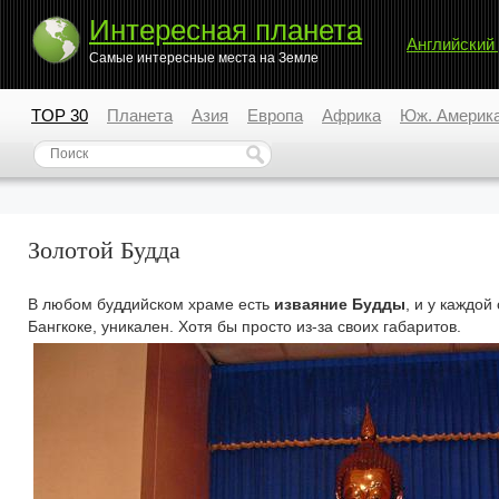
Интересная планета
Английский
Самые интересные места на Земле
TOP 30
Планета
Азия
Европа
Африка
Юж. Америк
Золотой Будда
В любом буддийском храме есть
изваяние Будды
, и у каждой
Бангкоке, уникален. Хотя бы просто из-за своих габаритов.