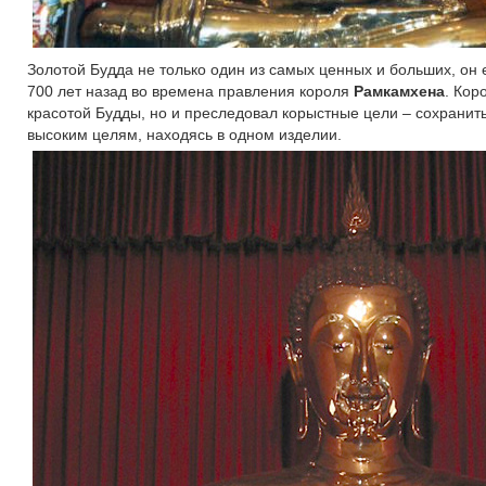
Золотой Будда не только один из самых ценных и больших, он
700 лет назад во времена правления короля
Рамкамхена
. Кор
красотой Будды, но и преследовал корыстные цели – сохранить
высоким целям, находясь в одном изделии.