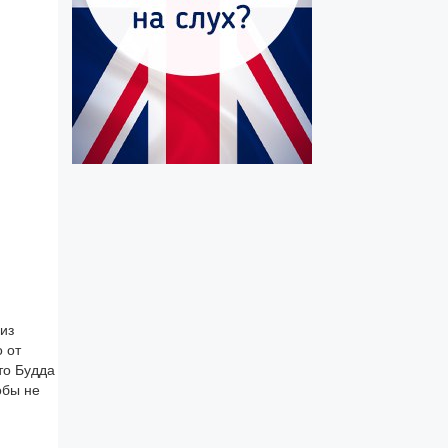
из
о от
то Будда
обы не