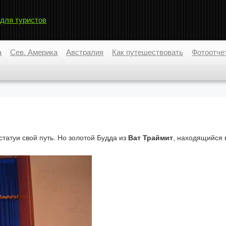
 для туристов
а
Сев. Америка
Австралия
Как путешествовать
Фотоотче
 статуи свой путь. Но золотой Будда из
Ват Траймит
, находящийся 