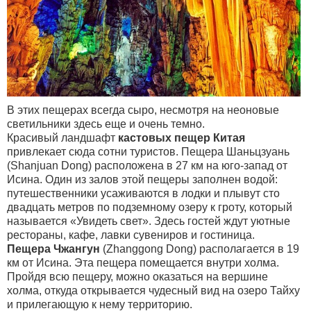
В этих пещерах всегда сыро, несмотря на неоновые
светильники здесь еще и очень темно.
Красивый ландшафт
кастовых пещер Китая
привлекает сюда сотни туристов. Пещера Шаньцзуань
(Shanjuan Dong) расположена в 27 км на юго-запад от
Исина. Один из залов этой пещеры заполнен водой:
путешественники усаживаются в лодки и плывут сто
двадцать метров по подземному озеру к гроту, который
называется «Увидеть свет». Здесь гостей ждут уютные
рестораны, кафе, лавки сувениров и гостиница.
Пещера Чжангун
(Zhanggong Dong) располагается в 19
км от Исина. Эта пещера помещается внутри холма.
Пройдя всю пещеру, можно оказаться на вершине
холма, откуда открывается чудесный вид на озеро Тайху
и прилегающую к нему территорию.