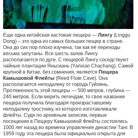
Еще одна китайская кастовая пещера —
Лингу
(Linggu
Dong) – это одна из самых больших пещер в стране.
Она до сих пор плохо изучена, так как её переходы
весьма запутаны. Все шесть залов Лингу
располагаются по дуге. С пещерой Лингу соседствуют
чайные плантации Яньсиань (Yanxian Chachang). Самой
крупной в Китае, без сомнения, является
Пещера
Камышовой Флейты
(Reed Flute Cave). Она
располагается неподалеку от города Гуйлинь.
Протяженность этой пещеры — 500 метров, глубина —
240 метров. Если верить легендам, то свое название
пещера получила благодаря произраставшему
неподалеку тростнику, из которого изготавливали
флейты. Судя по архивным записям, первые
посещения в Пещеру Камышовой Флейты состоялись
1000 лет назад во времена управления династии Танг. В
1959 году эта пещера была официально открыта для