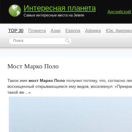
Интересная планета
Английский
Самые интересные места на Земле
TOP 30
Планета
Азия
Европа
Африка
Юж. Америк
Мост Марко Поло
Такое имя
мост Марко Поло
получил потому, что, согласно ле
восхищенный открывающимся ему видов, воскликнул: «Прекрасн
такой же…»