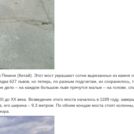
 в Пекине (Китай). Этот мост украшают сотни вырезанных из камня л
дка 627 львов, но теперь, по разным подсчетам, их сохранилось, т
ное дело – на каждом большом льве прячутся малые – на голове, сп
XII до XX века. Возведение этого моста началось в 1189 году, заве
в, его ширина – 9,3 метром. По обоим концам моста стоят колонны
мора.