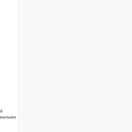
ой
ю малыми