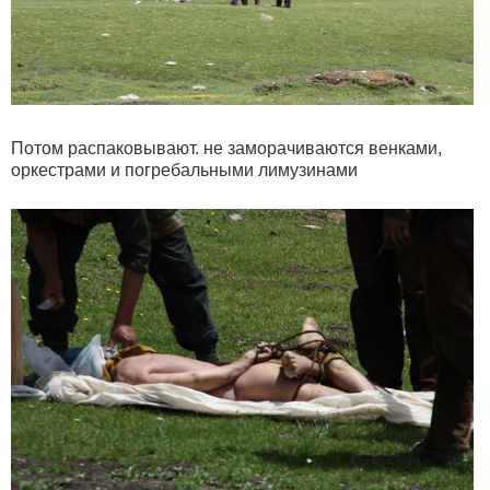
Потом распаковывают. не заморачиваются венками,
оркестрами и погребальными лимузинами