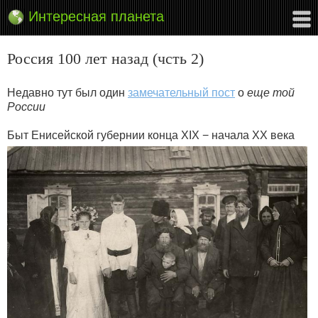
Интересная планета
Россия 100 лет назад (чсть 2)
Недавно тут был один
замечательный пост
о
еще той
России
Быт Енисейской губернии конца XIX − начала XX века