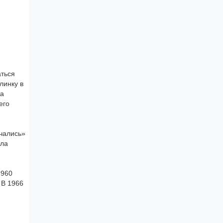
аться
линку в
та
его
ючались»
ыла
1960
 В 1966