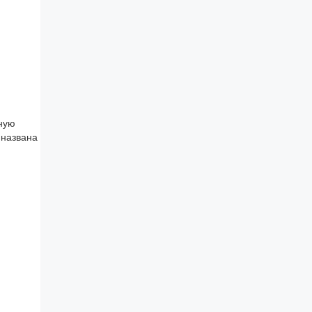
бную
 названа