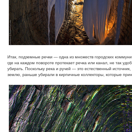
Итак, подземные речки — одна из множеств городских коммуни
где на каждом повороте протекает речка или канал, не так удоб
убирать. Поскольку река и ручей — это естественный источник,
землю, раньше убирали в кирпичные коллекторы, которые прин