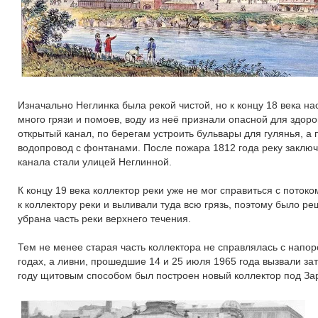
Изначально Неглинка была рекой чистой, но к концу 18 века на
много грязи и помоев, воду из неё признали опасной для здоро
открытый канал, по берегам устроить бульвары для гулянья, а
водопровод с фонтанами. После пожара 1812 года реку заключаю
канала стали улицей Неглинной.
К концу 19 века коллектор реки уже не мог справиться с пот
к коллектору реки и выливали туда всю грязь, поэтому было ре
убрана часть реки верхнего течения.
Тем не менее старая часть коллектора не справлялась с напо
годах, а ливни, прошедшие 14 и 25 июля 1965 года вызвали за
году щитовым способом был построен новый коллектор под З