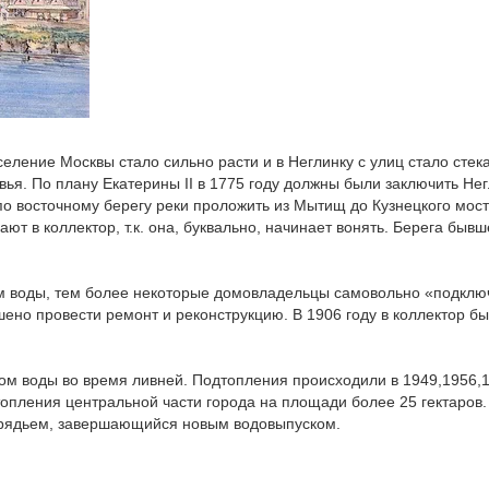
селение Москвы стало сильно расти и в Неглинку с улиц стало стек
вья. По плану Екатерины II в 1775 году должны были заключить Нег
 по восточному берегу реки проложить из Мытищ до Кузнецкого мос
т в коллектор, т.к. она, буквально, начинает вонять. Берега бывш
оком воды, тем более некоторые домовладельцы самовольно «подкл
шено провести ремонт и реконструкцию. В 1906 году в коллектор б
ром воды во время ливней. Подтопления происходили в 1949,1956,
топления центральной части города на площади более 25 гектаров.
арядьем, завершающийся новым водовыпуском.