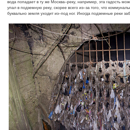
вода попадает в ту же Москва–реку, например, эта гадость мож
упал в подземную реку, скорее всего из–за того, что коммунал
буквально земля уходит из–под ног. Иногда подземные реки за