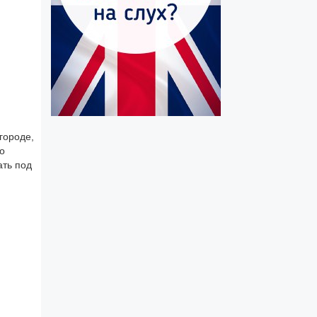
городе,
но
ать под