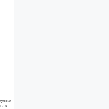
крупные
 эта