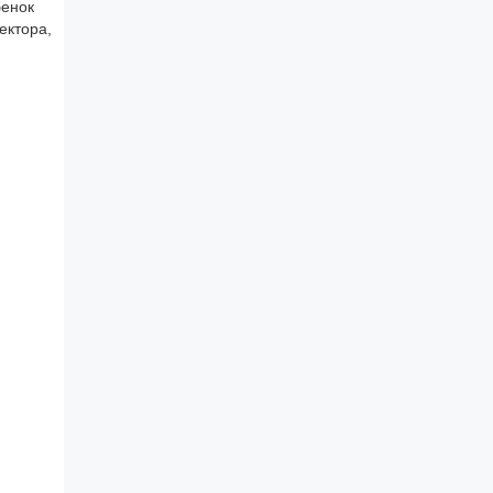
бенок
ектора,