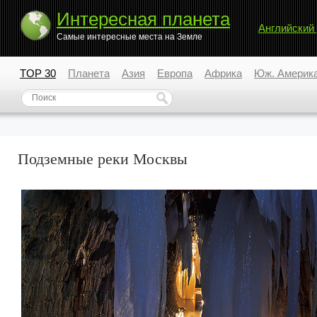
Интересная планета
Английский
Самые интересные места на Земле
TOP 30
Планета
Азия
Европа
Африка
Юж. Америк
Подземные реки Москвы