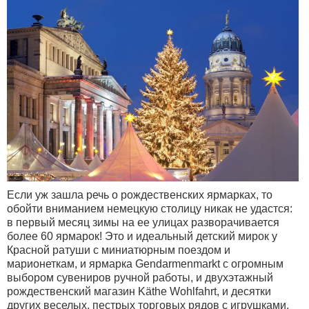
Если уж зашла речь о рождественских ярмарках, то
обойти вниманием немецкую столицу никак не удастся:
в первый месяц зимы на ее улицах разворачивается
более 60 ярмарок! Это и идеальный детский мирок у
Красной ратуши с миниатюрным поездом и
марионеткам, и ярмарка Gendarmenmarkt с огромным
выбором сувениров ручной работы, и двухэтажный
рождественский магазин Käthe Wohlfahrt, и десятки
других веселых, пестрых торговых рядов с игрушками,