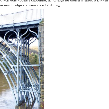
ялись монтировать строение, используя не болты и гайки, а клинья
тие
iron bridge
состоялось в 1781 году.