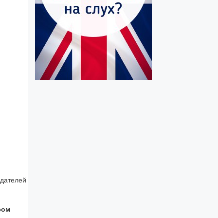
здателей
сом