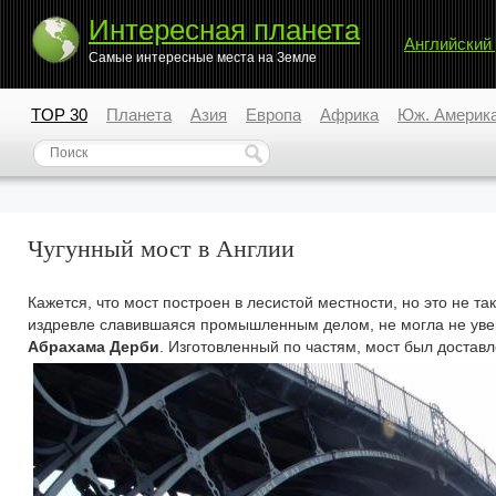
Интересная планета
Английский
Самые интересные места на Земле
TOP 30
Планета
Азия
Европа
Африка
Юж. Америк
Чугунный мост в Англии
Кажется, что мост построен в лесистой местности, но это не т
издревле славившаяся промышленным делом, не могла не увек
Абрахама Дерби
. Изготовленный по частям, мост был доставл