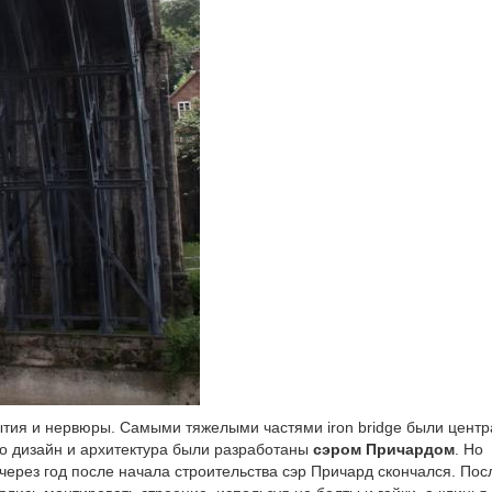
ытия и нервюры. Самыми тяжелыми частями iron bridge были цент
его дизайн и архитектура были разработаны
сэром Причардом
. Но
через год после начала строительства сэр Причард скончался. Посл