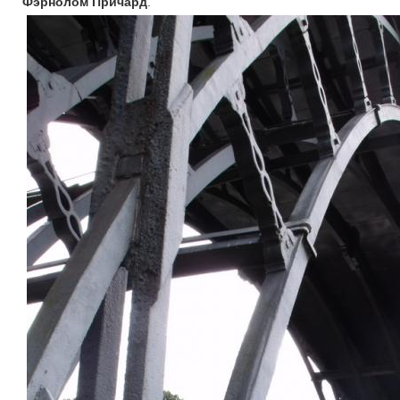
Фэрнолом Причард
.