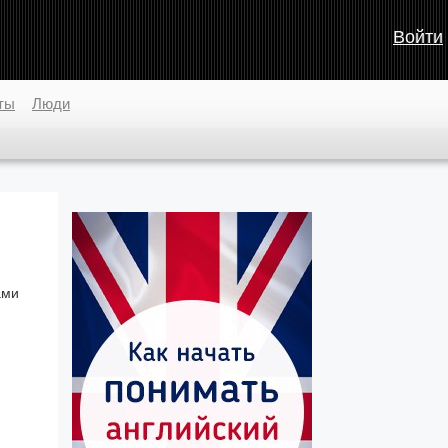
Войти
ты
Люди
ами