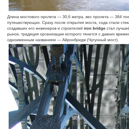
Длина мостового пролета — 30,6 метра, вес пролета — 384 то
путешествующих. Сразу после открытия моста, сода стали стек
создавших его инженеров и строителей
iron bridge
стал лучшей
рынок, традиция организации которого тянется с давних време
одноименным названием — Айронбридж (Чугунный мост).