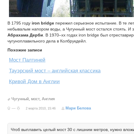
В 1795 году
iron bridge
пережил серьезное испытание. В те ле
небывалым напором воды, а Чугунный мост остался стоять. И 
Абрахама Дерби
. В 1970–хх годах iron bridge был отреставр
чугуноплавильного дела в Колбрукдейл.
Похожие записи
Мост Палтиней
Тауэрский мост – английская классика
Кривой Дом в Англии
Чугунный
,
мост
,
Англия
—
Мари Белова
2 марта 2010, 15:46
Чтоб выплавить целый мост 30 с лишним метров, нужно вложи