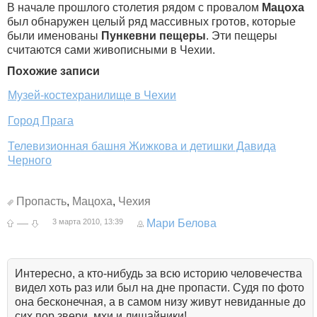
В начале прошлого столетия рядом с провалом
Мацоха
был обнаружен целый ряд массивных гротов, которые
были именованы
Пункевни пещеры
. Эти пещеры
считаются сами живописными в Чехии.
Похожие записи
Музей-костехранилище в Чехии
Город Прага
Телевизионная башня Жижкова и детишки Давида
Черного
Пропасть
,
Мацоха
,
Чехия
—
3 марта 2010, 13:39
Мари Белова
Интересно, а кто-нибудь за всю историю человечества
видел хоть раз или был на дне пропасти. Судя по фото
она бесконечная, а в самом низу живут невиданные до
сих пор звери, мхи и лишайники!