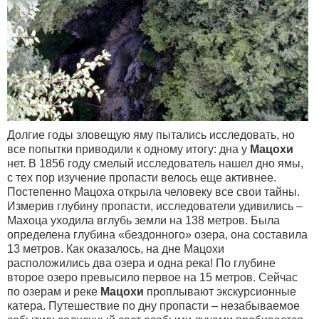
Долгие годы зловещую яму пытались исследовать, но
все попытки приводили к одному итогу: дна у
Мацохи
нет. В 1856 году смелый исследователь нашел дно ямы,
с тех пор изучение пропасти велось еще активнее.
Постепенно Мацоха открыла человеку все свои тайны.
Измерив глубину пропасти, исследователи удивились –
Махоца уходила вглубь земли на 138 метров. Была
определена глубина «бездонного» озера, она составила
13 метров. Как оказалось, на дне Мацохи
расположились два озера и одна река! По глубине
второе озеро превысило первое на 15 метров. Сейчас
по озерам и реке
Мацохи
проплывают экскурсионные
катера. Путешествие по дну пропасти – незабываемое