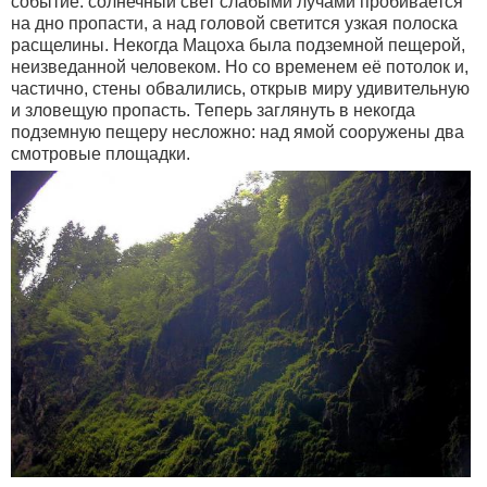
событие: солнечный свет слабыми лучами пробивается
на дно пропасти, а над головой светится узкая полоска
расщелины. Некогда Мацоха была подземной пещерой,
неизведанной человеком. Но со временем её потолок и,
частично, стены обвалились, открыв миру удивительную
и зловещую пропасть. Теперь заглянуть в некогда
подземную пещеру несложно: над ямой сооружены два
смотровые площадки.