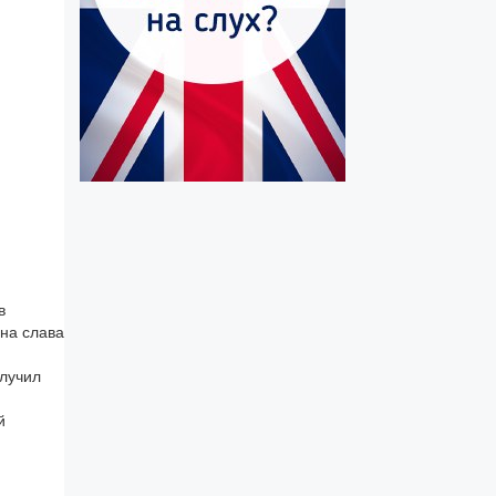
в
на слава
олучил
й