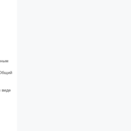
ачным
 Общий
 виде