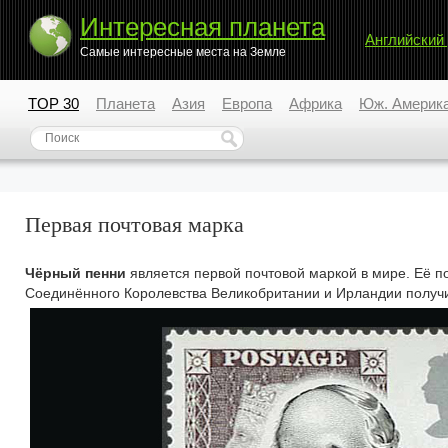
Интересная планета
Английский
Самые интересные места на Земле
TOP 30
Планета
Азия
Европа
Африка
Юж. Америк
Первая почтовая марка
Чёрный пенни
является первой почтовой маркой в мире. Её по
Соединённого Королевства Великобритании и Ирландии получил