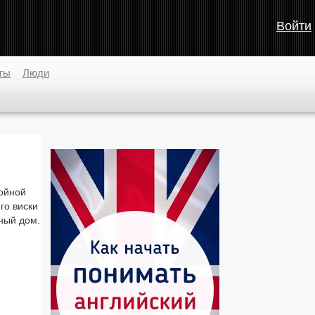
Войти
ты
Люди
ройной
го виски
жный дом.