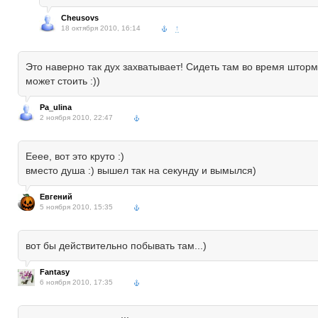
Cheusovs
18 октября 2010, 16:14
↑
Это наверно так дух захватывает! Сидеть там во время шторма
может стоить :))
Pa_ulina
2 ноября 2010, 22:47
Ееее, вот это круто :)
вместо душа :) вышел так на секунду и вымылся)
Евгений
5 ноября 2010, 15:35
вот бы действительно побывать там...)
Fantasy
6 ноября 2010, 17:35