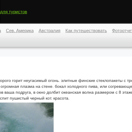
 для туристов
а
Сев. Америка
Австралия
Как путешествовать
Фотоотче
орого горит неугасимый огонь. элитные финские стеклопакеты с т
 огромная плазма на стене. бокал холодного пива, или согревающе
нов ваша подруга, в окно долбит океанская волна размером с 8 эта
 спит пушистый черный кот. красота.