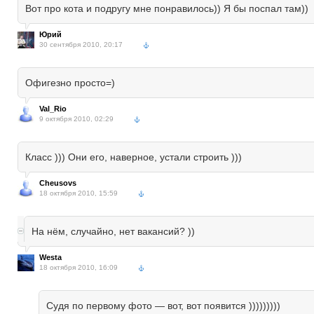
Вот про кота и подругу мне понравилось)) Я бы поспал там))
Юрий
30 сентября 2010, 20:17
Офигезно просто=)
Val_Rio
9 октября 2010, 02:29
Класс ))) Они его, наверное, устали строить )))
Cheusovs
18 октября 2010, 15:59
На нём, случайно, нет вакансий? ))
Westa
18 октября 2010, 16:09
Судя по первому фото — вот, вот появится )))))))))