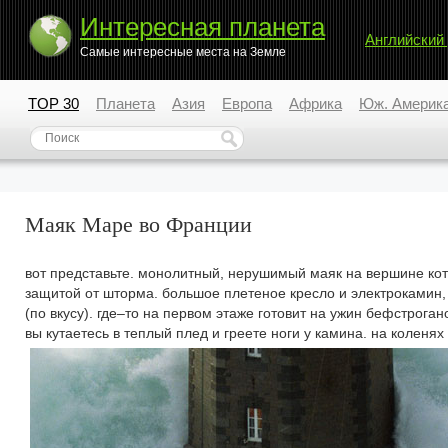
Интересная планета
Английский
Самые интересные места на Земле
TOP 30
Планета
Азия
Европа
Африка
Юж. Америк
Маяк Маре во Франции
вот представьте. монолитный, нерушимый маяк на вершине кот
защитой от шторма. большое плетеное кресло и электрокамин,
(по вкусу). где–то на первом этаже готовит на ужин бефстрога
вы кутаетесь в теплый плед и греете ноги у камина. на коленях