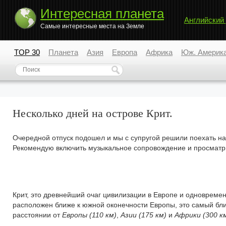
Интересная планета
Английский
Самые интересные места на Земле
TOP 30
Планета
Азия
Европа
Африка
Юж. Америк
Несколько дней на острове Крит.
Очередной отпуск подошел и мы с супругой решили поехать на 
Рекомендую включить музыкальное сопровождение и просматр
Крит, это древнейший очаг цивилизации в Европе и одновреме
расположен ближе к южной оконечности Европы, это самый близ
расстоянии от
Европы (110 км)
,
Азии (175 км)
и
Африки (300 к