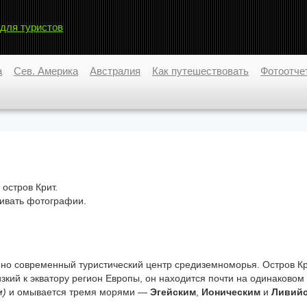
 для туристов
а
Сев. Америка
Австралия
Как путешествовать
Фотоотче
остров Крит.
ивать фотографии.
нно современный туристический центр средиземноморья. Остров К
кий к экватору регион Европы, он находится почти на одинаковом
м)
и омывается тремя морями —
Эгейским
,
Ионическим
и
Ливий