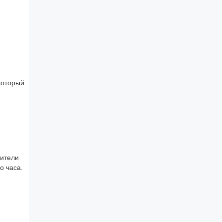
который
дители
о часа.