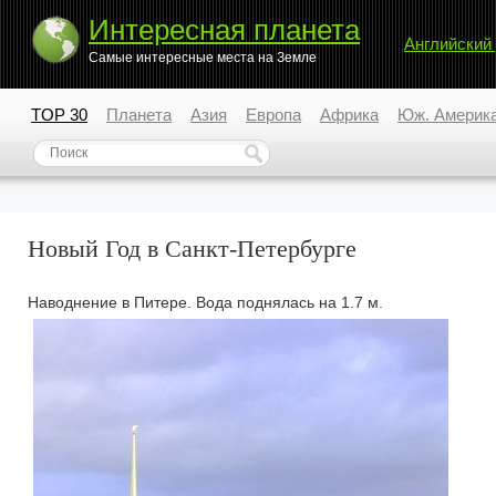
Интересная планета
Английский
Самые интересные места на Земле
TOP 30
Планета
Азия
Европа
Африка
Юж. Америк
Новый Год в Санкт-Петербурге
Наводнение в Питере. Вода поднялась на 1.7 м.