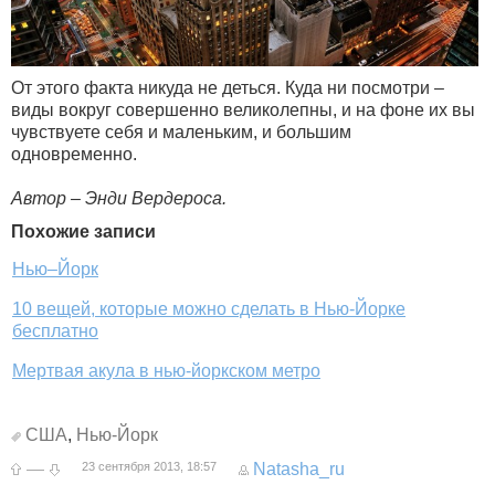
От этого факта никуда не деться. Куда ни посмотри –
виды вокруг совершенно великолепны, и на фоне их вы
чувствуете себя и маленьким, и большим
одновременно.
Автор – Энди Вердероса.
Похожие записи
Нью–Йорк
10 вещей, которые можно сделать в Нью-Йорке
бесплатно
Мертвая акула в нью-йоркском метро
США
,
Нью-Йорк
—
23 сентября 2013, 18:57
Natasha_ru