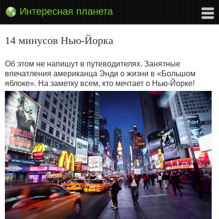
Интересная планета
14 минусов Нью-Йорка
Об этом не напишут в путеводителях. Занятные
впечатления американца Энди о жизни в «Большом
яблоке». На заметку всем, кто мечтает о Нью-Йорке!