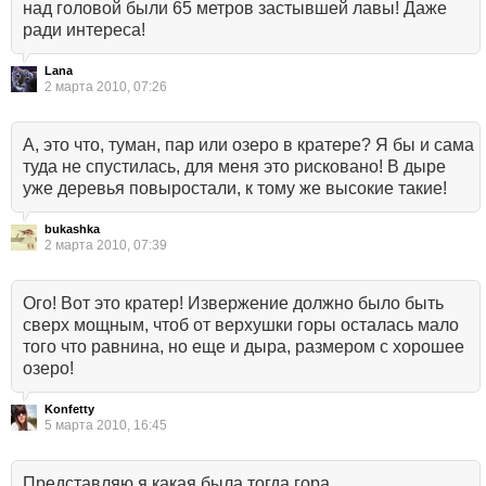
над головой были 65 метров застывшей лавы! Даже
ради интереса!
Lana
2 марта 2010, 07:26
А, это что, туман, пар или озеро в кратере? Я бы и сама
туда не спустилась, для меня это рисковано! В дыре
уже деревья повыростали, к тому же высокие такие!
bukashka
2 марта 2010, 07:39
Ого! Вот это кратер! Извержение должно было быть
сверх мощным, чтоб от верхушки горы осталась мало
того что равнина, но еще и дыра, размером с хорошее
озеро!
Konfetty
5 марта 2010, 16:45
Представляю я какая была тогда гора.