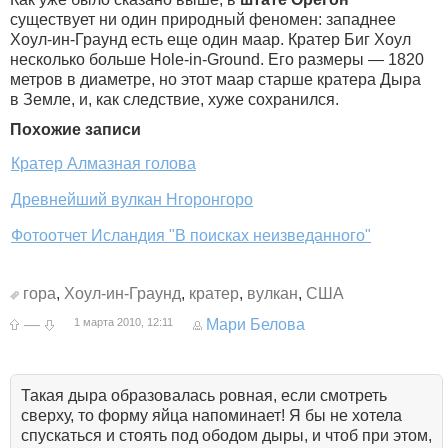
существует ни один природный феномен: западнее
Хоул-ин-Граунд есть еще один маар. Кратер Биг Хоул
несколько больше Hole-in-Ground. Его размеры — 1820
метров в диаметре, но этот маар старше кратера Дыра
в Земле, и, как следствие, хуже сохранился.
Похожие записи
Кратер Алмазная голова
Древнейший вулкан Нгоронгоро
Фотоотчет Исландия "В поисках неизведанного"
гора
,
Хоул-ин-Граунд
,
кратер
,
вулкан
,
США
—
1 марта 2010, 12:11
Мари Белова
Такая дыра образовалась ровная, если смотреть
сверху, то форму яйца напоминает! Я бы не хотела
спускаться и стоять под ободом дыры, и чтоб при этом,