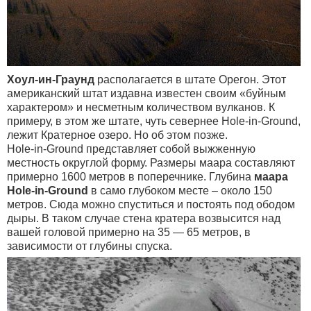
Хоул-ин-Граунд
располагается в штате Орегон. Этот
американский штат издавна известен своим «буйным
характером» и несметным количеством вулканов. К
примеру, в этом же штате, чуть севернее Hole-in-Ground,
лежит Кратерное озеро. Но об этом позже.
Hole-in-Ground представляет собой выжженную
местность округлой форму. Размеры маара составляют
примерно 1600 метров в поперечнике. Глубина
маара
Hole-in-Ground
в само глубоком месте – около 150
метров. Сюда можно спуститься и постоять под ободом
дыры. В таком случае стена кратера возвысится над
вашей головой примерно на 35 — 65 метров, в
зависимости от глубины спуска.