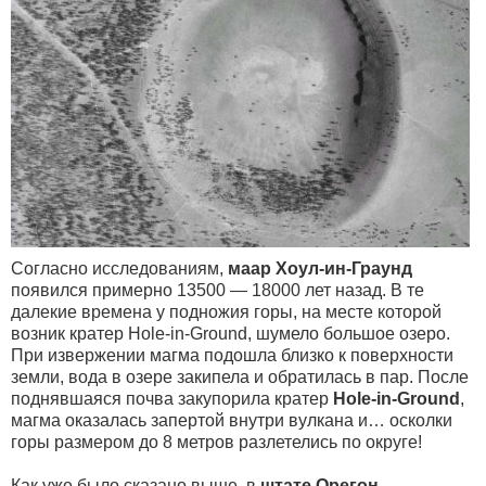
Согласно исследованиям,
маар Хоул-ин-Граунд
появился примерно 13500 — 18000 лет назад. В те
далекие времена у подножия горы, на месте которой
возник кратер Hole-in-Ground, шумело большое озеро.
При извержении магма подошла близко к поверхности
земли, вода в озере закипела и обратилась в пар. После
поднявшаяся почва закупорила кратер
Hole-in-Ground
,
магма оказалась запертой внутри вулкана и… осколки
горы размером до 8 метров разлетелись по округе!
Как уже было сказано выше, в
штате Орегон