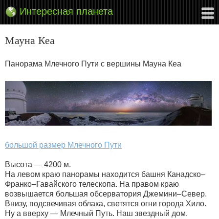
Интересная планета
Мауна Кеа
Панорама Млечного Пути с вершины Мауна Кеа
большой размер Млечного Пути
Высота — 4200 м.
На левом краю панорамы находится башня Канадско–
Франко–Гавайского телескопа. На правом краю
возвышается большая обсерватория Джемини–Север.
Внизу, подсвечивая облака, светятся огни города Хило.
Ну а вверху — Млечный Путь. Наш звездный дом.