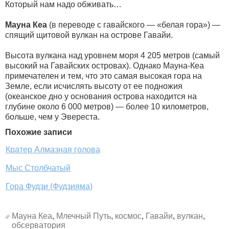
Который нам надо обживать…
Мауна Кеа
(в переводе с гавайского — «белая гора») —
спящий щитовой вулкан на острове Гавайи.
Высота вулкана над уровнем моря 4 205 метров (самый
высокий на Гавайских островах). Однако Мауна-Кеа
примечателен и тем, что это самая высокая гора на
Земле, если исчислять высоту от ее подножия
(океанское дно у основания острова находится на
глубине около 6 000 метров) — более 10 километров,
больше, чем у Эвереста.
Похожие записи
Кратер Алмазная голова
Мыс Столбчатый
Гора Фудзи (Фудзияма)
Мауна Кеа
,
Млечный Путь
,
космос
,
Гавайи
,
вулкан
,
обсерватория