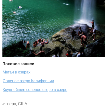
Похожие записи
Метан в озерах
Соленое озеро Калифорнии
Крупнейшее соленое озеро в озере
озеро
,
США