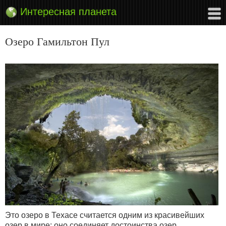
Интересная планета
Озеро Гамильтон Пул
Это озеро в Техасе считается одним из красивейших
озер в мире: оно соединяет достоинства озер