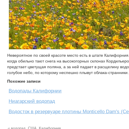
Невероятное по своей красоте место есть в штате Калифорния.
когда обильно тают снега на высокогорных склонах Кордильер
предстает цветущая поляна, а за ней падает в расщелину вод
голубое небо, по которому неспешно плывут облака-странники.
Похожие записи
Водопады Калифорнии
Ниагарский водопад
Водосток в резервуаре плотины Monticello Dam's (
водопад
,
США
,
Калифорния