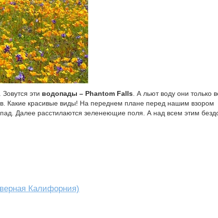
 Зовутся эти
водопады – Phantom Falls
. А льют воду они только 
ов. Какие красивые виды! На переднем плане перед нашим взором
опад. Далее расстилаются зеленеющие поля. А над всем этим безд
Северная Калифорния)