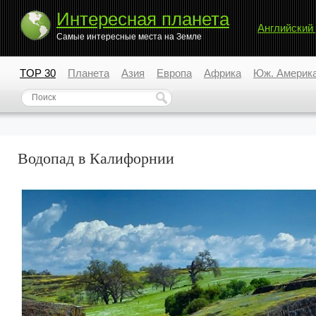
Интересная планета
Английский
Самые интересные места на Земле
TOP 30
Планета
Азия
Европа
Африка
Юж. Америк
Водопад в Калифорнии