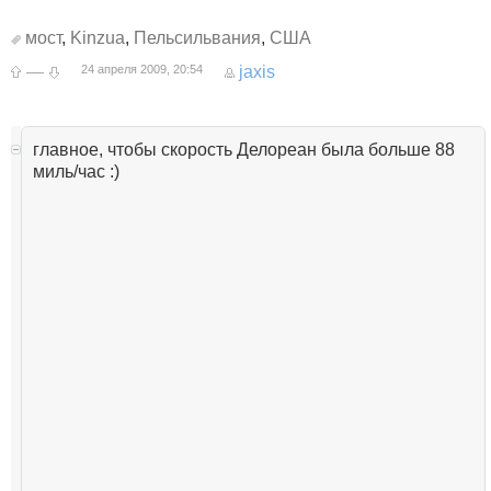
мост
,
Kinzua
,
Пельсильвания
,
США
—
24 апреля 2009, 20:54
jaxis
главное, чтобы скорость Делореан была больше 88
миль/час :)