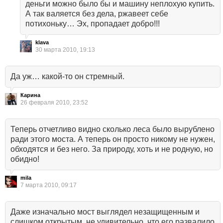
деньги можно было бы и машину неплохую купить.
А так валяется без дела, ржавеет себе
потихоньку… Эх, пропадает добро!!!
klava
30 марта 2010, 19:13
Да уж… какой-то он стремный.
Карина
26 февраля 2010, 23:52
Теперь отчетливо видно сколько леса было вырублено
ради этого моста. А теперь он просто никому не нужен,
обходятся и без него. За природу, хоть и не родную, но
обидно!
mila
7 марта 2010, 09:17
Даже изначально мост выглядел незащищенным и
слишком открытым, не удивительно, что его развалило