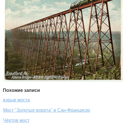
Похожие записи
взрыв моста
Мост "Золотые ворота" в Сан-Франциско
Чёртов мост