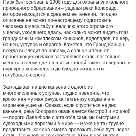
Парк был основан в 1908 году для охраны уникального
природного образования – ущелья реки Колорадо,
которое находится в среднем ее течении. Ни одно
описание не может по-настоящему подготовить
человека к масштабу и величию этого огромного
ущелья, уходящего вдаль, насколько может видеть глаз,
грандиозным комплексом каньонов, водопадов, пещер,
башен, уступов и оврагов. Кажется, что Гранд-Каньон
всегда выглядит по-новому, а солнце и тени от
пробегающих облаков заставляют скалы постоянно
менять оттенки цветов в изысканной гамме от черного и
пурпурно-коричневого до бледно-розового и
голубовато-серого.
Заглядывая на дно каньона с одного из
многочисленных уступов, трудно поверить, что
крохотная мутная речушка там внизу создала это
огромное ущелье. Однако, если спуститься на дно
каньона, река Колорадо оказывается быстрой и мощной
— пороги Лава-Фоле считаются самыми быстрыми
судоходными порогами в мире — и уже не так трудно
представить, как она смогла проложить себе путь через
скалы. По ущелью со скоростью 20 км в час мчатся