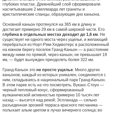
глубоких пластах. Древнейший слой сформировали
насчитывавшие 2 миллиарда лет граниты и
кристаллические сланцы, образующие дно каньона.
Основной каньон протянулся на 365 км в длину и
достигает примерно 29 км в самой широкой части. Его
глубина в отдельных местах доходит до 1,6 км
. Не
существует ни одного моста через ущелье, и желающий
перебраться из Норт-Рим-Хедквотерс в расположенный
на южном берегу поселок Гранд-Каньон — а расстояние
между ними по прямой, через каньон, не превышает 19
км, — будет вынужден преодолеть более 322 км.
Гранд-Каньон это
не просто ущелье
. Много других
каньонов, каждый из которых уникален, соединяются с
ним, складываясь в национальный парк Гранд-Каньон.
В этом парке есть на что посмотреть. Вуканс-Стоун —
черный пепловый конус, сформированный
вулканической активностью примерно 10 тысяч лет
назад — высится над рекой; Эспланада — сильно
разъеденная эрозией терраса красного песчаника —
полыхает алым цветом в лучах вечернего солнца; во