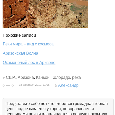
Похожие записи
Реки мира – вид с космоса
Аризонская Волна
Окаменелый лес в Аризоне
США
,
Аризона
,
Каньон
,
Колорадо
,
река
—
15 февраля 2010, 11:06
Александр
Представьте себе вот что. Берется громадная горная
цепь, подрезывается у корня, поворачивается
вершинами вниз и вдавливается в ровную покрытую