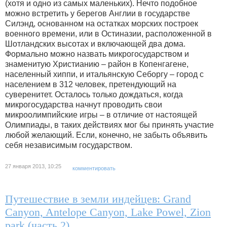
(хотя и одно из самых маленьких). Нечто подобное
можно встретить у берегов Англии в государстве
Силэнд, основанном на остатках морских построек
военного времени, или в Остиназии, расположенной в
Шотландских высотах и включающей два дома.
Формально можно назвать микрогосударством и
знаменитую Христианию – район в Копенгагене,
населенный хиппи, и итальянскую Себоргу – город с
населением в 312 человек, претендующий на
суверенитет. Осталось только дождаться, когда
микрогосударства начнут проводить свои
микроолимпийские игры – в отличие от настоящей
Олимпиады, в таких действиях мог бы принять участие
любой желающий. Если, конечно, не забыть объявить
себя независимым государством.
27 января 2013, 10:25
комментировать
Путешествие в земли индейцев: Grand
Canyon, Antelope Canyon, Lake Powel, Zion
park (часть 2)