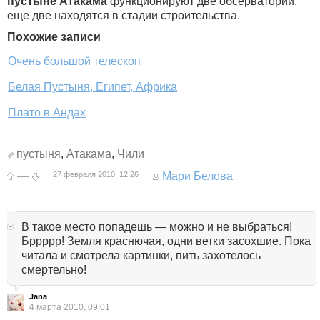
пустыне Атакама
функционируют две обсерватории,
еще две находятся в стадии строительства.
Похожие записи
Очень большой телескоп
Белая Пустыня, Египет, Африка
Плато в Андах
пустыня
,
Атакама
,
Чили
—
27 февраля 2010, 12:26
Мари Белова
В такое место попадешь — можно и не выбраться!
Бррррр! Земля краснючая, одни ветки засохшие. Пока
читала и смотрела картинки, пить захотелось
смертельно!
Jana
4 марта 2010, 09:01