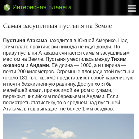
Интересная планета
Самая засушливая пустыня на Земле
Пустыня Атакама
находится в Южной Америке. Над
этим плато практически никогда не идут дожди. По
праву пустыня Атакама считается самым засушливым
местом на Земле. Пустыня уместилась между
Тихим
океаном
и
Андами
. Её длина — 1000, а и ширина —
почти 200 километров. Огромные площади этой пустыни
(около 181 тыс. кв. км.) представляют собой каменистую
и почти безжизненную равнину. Доступ хотя бы
малейшей влаги, приносимой ветром с тучами,
перекрыт чилийским побережьем и Андами. Если
посмотреть статистику, то в среднем над пустыней
Атакама в год выпадает не более 1 мм осадков.