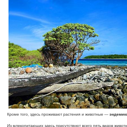
Кроме того, здесь проживают растения и животные —
эндемик
Из млекопитающих здесь присутствуют всего пять видов животн