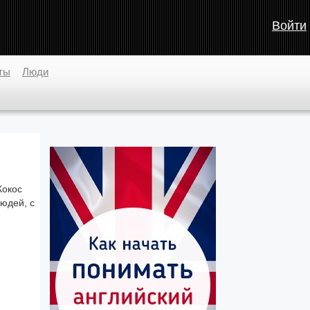
Войти
ты
Люди
Кокос
юдей, с