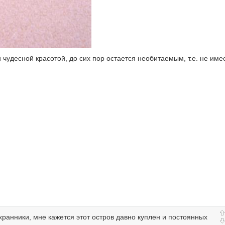
удесной красотой, до сих пор остается необитаемым, т.е. не име
хранники, мне кажется этот остров давно куплен и постоянных