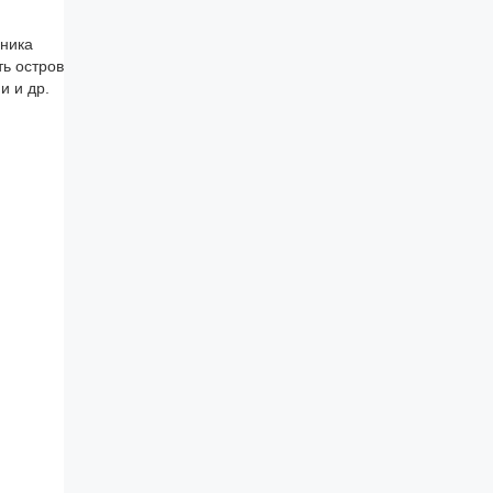
дника
ь остров
и и др.