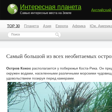
Интересная планета
Английский
Самые интересные места на Земле
TOP 30
Планета
Азия
Европа
Африка
Юж. Америк
Самый большой из всех необитаемых остро
Остров Кокос
располагается у побережья Коста-Рика. Он пре
окружен водами, населенными различными морскими чудовищам
удовольствием позируя перед камерами.