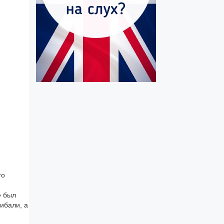
го
е был
ибали, а