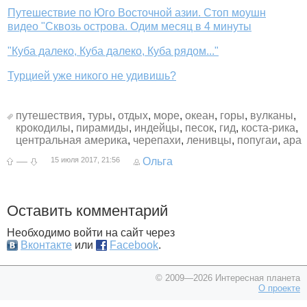
Путешествие по Юго Восточной азии. Стоп моушн
видео "Сквозь острова. Одим месяц в 4 минуты
"Куба далеко, Куба далеко, Куба рядом..."
Турцией уже никого не удивишь?
путешествия
,
туры
,
отдых
,
море
,
океан
,
горы
,
вулканы
,
крокодилы
,
пирамиды
,
индейцы
,
песок
,
гид
,
коста-рика
,
центральная америка
,
черепахи
,
ленивцы
,
попугаи
,
ара
—
15 июля 2017, 21:56
Ольга
Оставить комментарий
Необходимо войти на сайт через
Вконтакте
или
Facebook
.
© 2009—2026 Интересная планета
О проекте