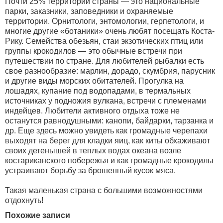
Почти 25% территории страны — это национальные
парки, заказники, заповедники и охраняемые
территории. Орнитологи, энтомологии, герпетологи, и
многие другие «ботаники» очень любят посещать Коста-
Рику. Семейства обезьян, стаи экзотических птиц или
группы крокодилов — это обычные встречи при
путешествии по стране. Для любителей рыбалки есть
свое разнообразие: марлин, дорадо, скумбрия, парусник
и другие виды морских обитателей. Прогулка на
лошадях, купание под водопадами, в термальных
источниках у подножия вулкана, встречи с племенами
индейцев. Любители активного отдыха тоже не
останутся равнодушными: канопи, байдарки, тарзанка и
др. Еще здесь можно увидеть как громадные черепахи
выходят на берег для кладки яиц, как киты обхаживают
своих детенышей в теплых водах океана возле
костариканского побережья и как громадные крокодилы
устраивают борьбу за брошенный кусок мяса.
Такая маленькая страна с большими возможностями
отдохнуть!
Похожие записи