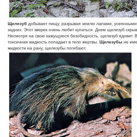
Щелезуб
добывает пищу, разрывая землю лапами, усеянными
задних. Этот зверек очень любит купаться. Днем щелезуб скрыв
Несмотря на свою кажущуюся безобидность, щелезуб ядовит. Во
токсичная жидкость попадает в тело жертвы.
Щелезубы
не име
жидкости на рану, щелезубы погибают.