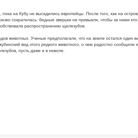
, пока на Кубу не высадились европейцы. После того, как на остро
езко сократилась: бедные зверьки не привыкли, чтобы за ними кто
особствовала распространению щелезубов.
идов животных. Ученые предполагали, что на земле остался один ви
кубинский вид этого редкого животного, о чем радостно сообщили н
езубов, пусть даже и в неволе.