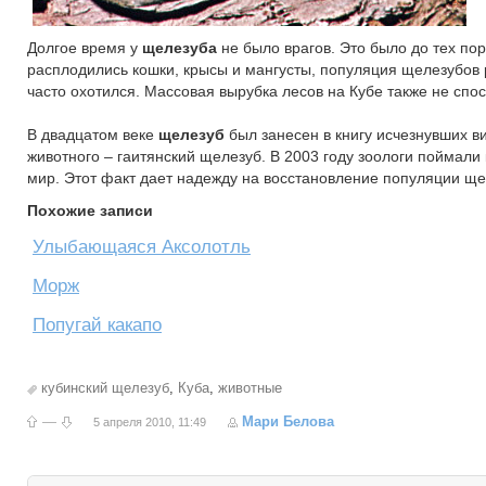
Долгое время у
щелезуба
не было врагов. Это было до тех пор
расплодились кошки, крысы и мангусты, популяция щелезубов р
часто охотился. Массовая вырубка лесов на Кубе также не сп
В двадцатом веке
щелезуб
был занесен в книгу исчезнувших в
животного – гаитянский щелезуб. В 2003 году зоологи поймали 
мир. Этот факт дает надежду на восстановление популяции щел
Похожие записи
Улыбающаяся Аксолотль
Морж
Попугай какапо
кубинский щелезуб
,
Куба
,
животные
—
Мари Белова
5 апреля 2010, 11:49