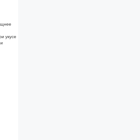
ощнее
ри укусе
ии