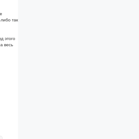
ве
-либо так
д этого
а весь