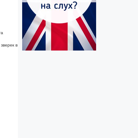
та
 зверек в