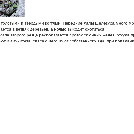
 толстыми и твердыми когтями. Передние лапы щелезуба много м
ается в ветвях деревьев, а ночью выходит охотиться.
зле второго резца располагается проток слюнных желез, откуда п
ют иммунитета, спасающего их от собственного яда, при попадан