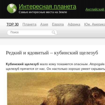
Интересная планета
Английский
Самые интересные места на Земле
TOP 30
Планета
Азия
Европа
Африка
Юж. Америк
Редкий и ядовитый – кубинский щелезуб
Кубинский щелезуб
мало кому покажется опасным. Atopogale 
щелезуб прячется от нас. Он настолько хорошо умеет скрыват