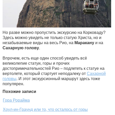
Но разве можно пропустить экскурсию на Корковаду?
Здесь можно увидеть не только статую Христа, но и
незабываемые виды на весь Рио, на
Маракану
и на
Сахарную голову
.
Впрочем, есть еще один способ увидеть всё
великолепие статуи, горы и прочих
достопримечательностей Рио – подлететь к статуе на
вертолете, который стартует неподалеку от
Сахарной
головы
. И этот экскурсионный маршрут здесь тоже
популярен.
Похожие записи
Гора Рорайма
Хоул-ин-Граунд или то, что осталось от горы