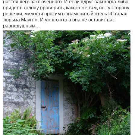
настоящего заключенного. И если вдруг вам когда-либо
придёт в голову проверить, какого же там, по ту сторону
решётки, милости просим в знаменитый отель «Старая
тюрьма Маунт». И уж кто-кто а она не оставит вас
равнодушным…