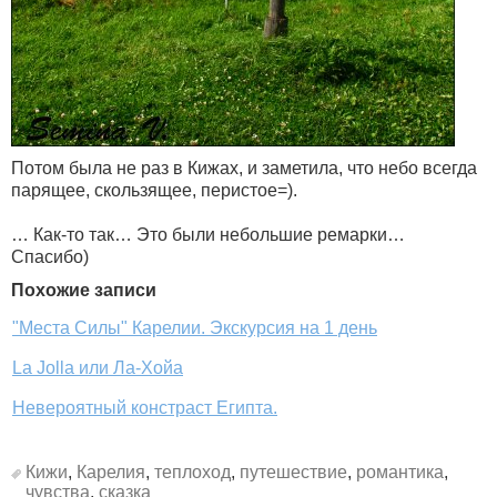
Потом была не раз в Кижах, и заметила, что небо всегда
парящее, скользящее, перистое=).
… Как-то так… Это были небольшие ремарки…
Спасибо)
Похожие записи
"Места Силы" Карелии. Экскурсия на 1 день
La Jolla или Ла-Хойа
Невероятный констраст Египта.
Кижи
,
Карелия
,
теплоход
,
путешествие
,
романтика
,
чувства
,
сказка