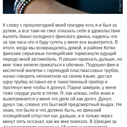
К слову с прошлогодней моей поездки хоть я и был за
рулем, а все таки не смог отказать себе в удовольствии
выпить бокал холодного финского джина, надеясь что
за три часа что я буду гулять у меня все выветрится. В
итоге, когда мы возвращались домой, в районе Котки
финские серьезные полицейские тормознули едущий
передо мной автомобиль. Я решил проехать дальше, но
мне тоже велели прижаться к обочине. Подошел фин в
кислотной жилетки с гирляндой пластмассовых трубок,
начал говорить непонятное на своем языке, достал
одну трубку, вставил ее в таинственный прибор и
протянул мне чтобы я дохнул. Парни замерли, у меня
тоже сердце ушло в пятки. Я, как алкаш, себя знаю и
выветривается у меня это дело ой как долго. Дунул,
дунул так, словно это был мой предсмертный выдох. Не
знаю, что было и что должно быть, но финский
полицейский отпустил нас дальше, и я только через
минут пять осознал, как же мне повезло. В Швеции за