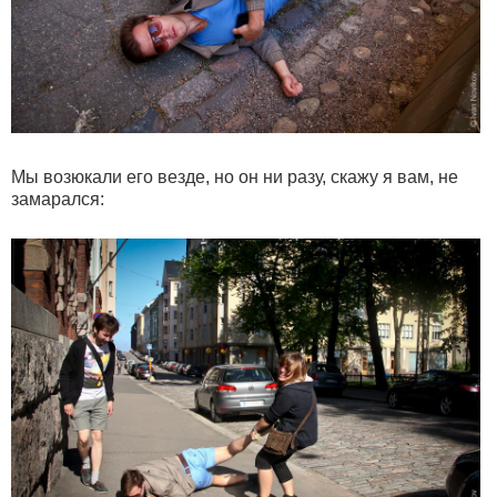
Мы возюкали его везде, но он ни разу, скажу я вам, не
замарался: