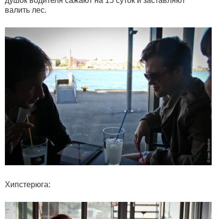
душок водителя сажают на 15 суток и заставляют
валить лес.
Хипстерюга: