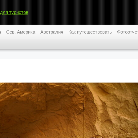
 для туристов
а
Сев. Америка
Австралия
Как путешествовать
Фотоотче