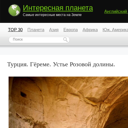
Интересная планета
Английский
Самые интересные места на Земле
TOP 30
Планета
Азия
Европа
Африка
Юж. Америк
Турция. Гёреме. Устье Розовой долины.