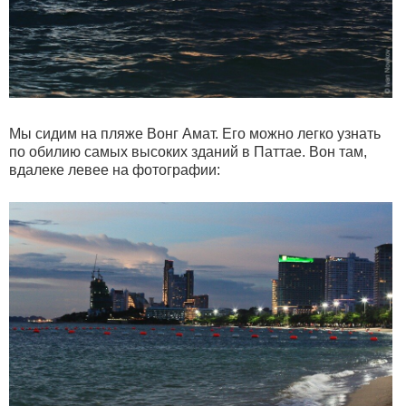
Мы сидим на пляже Вонг Амат. Его можно легко узнать
по обилию самых высоких зданий в Паттае. Вон там,
вдалеке левее на фотографии: