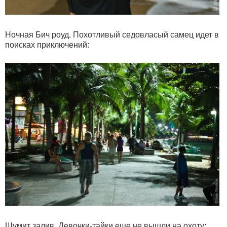
Ночная Бич роуд. Похотливый седовласый самец идет в
поисках приключений:
Шумит залив. Девочки-тайки еще не вышли на охоту: