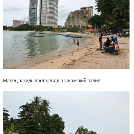
Малец закидывает невод в Сиамский залив: