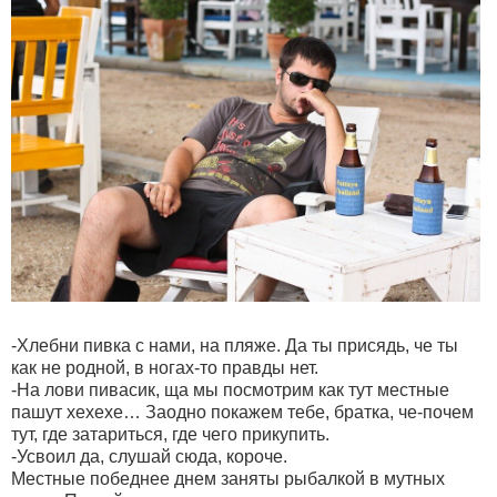
-Хлебни пивка с нами, на пляже. Да ты присядь, че ты
как не родной, в ногах-то правды нет.
-На лови пивасик, ща мы посмотрим как тут местные
пашут хехехе… Заодно покажем тебе, братка, че-почем
тут, где затариться, где чего прикупить.
-Усвоил да, слушай сюда, короче.
Местные победнее днем заняты рыбалкой в мутных