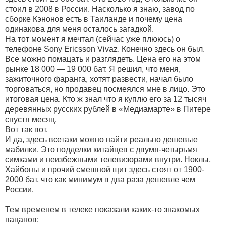
стоил в 2008 в России. Насколько я знаю, завод по
сборке Кэнонов есть в Таиланде и почему цена
одинакова для меня осталось загадкой.
На тот момент я мечтал (сейчас уже плююсь) о
телефоне Sony Ericsson Vivaz. Конечно здесь он был.
Все можно помацать и разглядеть. Цена его на этом
рынке 18 000 — 19 000 бат. Я решил, что меня,
зажиточного фаранга, хотят развести, начал было
торговаться, но продавец посмеялся мне в лицо. Это
итоговая цена. Кто ж знал что я куплю его за 12 тысяч
деревянных русских рублей в «Медиамарте» в Питере
спустя месяц.
Вот так вот.
И да, здесь всетаки можно найти реально дешевые
мабилки. Это подделки китайцев с двумя-четырьмя
симками и неизбежными телевизорами внутри. Ноклы,
Хайбоны и прочий смешной щит здесь стоят от 1900-
2000 бат, что как минимум в два раза дешевле чем
России.
Тем временем в телеке показали каких-то знакомых
пацанов: