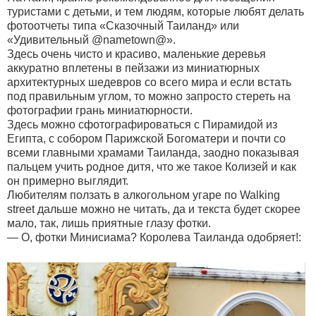
туристами с детьми, и тем людям, которые любят делать
фотоотчеты типа «Сказочный Таиланд» или
«Удивительный @nametown@».
Здесь очень чисто и красиво, маленькие деревья
аккуратно вплетены в пейзажи из миниатюрных
архитектурных шедевров со всего мира и если встать
под правильным углом, то можно запросто стереть на
фотографии грань миниатюрности.
Здесь можно сфотографироваться с Пирамидой из
Египта, с собором Парижской Богоматери и почти со
всеми главными храмами Таиланда, заодно показывая
пальцем учить родное дитя, что же такое Колизей и как
он примерно выглядит.
Любителям ползать в алкогольном угаре по Walking
street дальше можно не читать, да и текста будет скорее
мало, так, лишь приятные глазу фотки.
— О, фотки Минисиама? Королева Таиланда одобряет!: