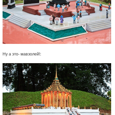
Ну а это- мавзолей!: