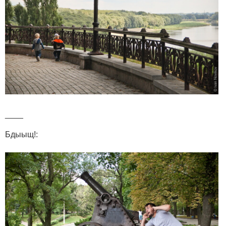
____
Бдыыщ!: