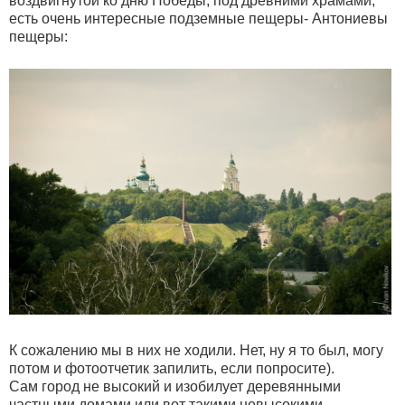
воздвигнутой ко дню Победы, под древними храмами,
есть очень интересные подземные пещеры- Антониевы
пещеры:
К сожалению мы в них не ходили. Нет, ну я то был, могу
потом и фотоотчетик запилить, если попросите).
Сам город не высокий и изобилует деревянными
частными домами или вот такими невысокими