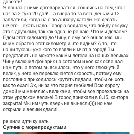
довезти!
Я пошла с ними договариваться, сошлись на том, что с
нас за 2 тука 20 дол! – а вчера то за весь день мы 12
заплатили, когда на с по Ангкору катали. Но делать
нечего – ехать надо. Говорю водилам, что пойду обсужу
это с друзьями, так как одна не решаю. Что мы делаем?!
Едем этот километр до Чину, я ему всё объясняю, мы
мчим обратно этот километр и что видим? А то, что
наши тукеры уже кого то взяли и мчат в город! Вы
представить не можете как мы летели на наших великах!
Чину включил фонарик на сотовом и кое как освещал
нам путь, а потом выяснилось, что у него глюкнутый
велик, у него не переключается скорость, потому ему
постоянно приходилось крутить педали, чтобы он хоть
как то ехал! Эх, ни за что парня гнобили! Всю дорогу
домой мы менялись великами, чтобы все проехались на
этом уродском велике! В город приехали в 8.15, контора
закрыта! Мы им чуть дверь не вынесли)))) но нам
открыли и велики сдали!
решили идти кушать!
Супчик с морепродуктами