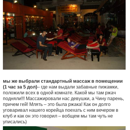
мы же выбрали стандартный массаж в помещении
(1 час за 5 дол)
– где нам выдали забавные пижамки,
положили всех в одной комнате. Какой мы там ржач
подняли!!! Массажировали нас девушки, а Чину парень,
причем гей! Млять – это была ржака! Как он долго
уговаривал нашего корейца поехать с ним вечером в
клуб и как он это говорил – вобщем мы там чуть не
уписались)