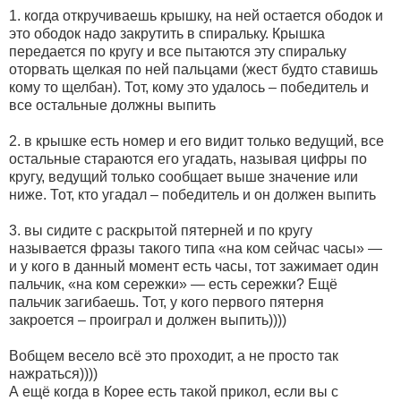
1. когда откручиваешь крышку, на ней остается ободок и
это ободок надо закрутить в спиральку. Крышка
передается по кругу и все пытаются эту спиральку
оторвать щелкая по ней пальцами (жест будто ставишь
кому то щелбан). Тот, кому это удалось – победитель и
все остальные должны выпить
2. в крышке есть номер и его видит только ведущий, все
остальные стараются его угадать, называя цифры по
кругу, ведущий только сообщает выше значение или
ниже. Тот, кто угадал – победитель и он должен выпить
3. вы сидите с раскрытой пятерней и по кругу
называется фразы такого типа «на ком сейчас часы» —
и у кого в данный момент есть часы, тот зажимает один
пальчик, «на ком сережки» — есть сережки? Ещё
пальчик загибаешь. Тот, у кого первого пятерня
закроется – проиграл и должен выпить))))
Вобщем весело всё это проходит, а не просто так
нажраться))))
А ещё когда в Корее есть такой прикол, если вы с