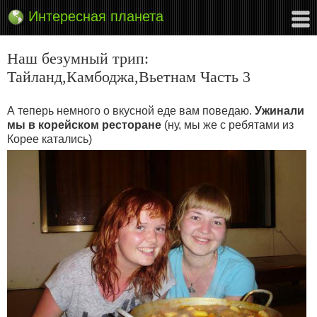
Интересная планета
Наш безумный трип:
Тайланд,Камбоджа,Вьетнам Часть 3
А теперь немного о вкусной еде вам поведаю.
Ужинали
мы в корейском ресторане
(ну, мы же с ребятами из
Корее катались)