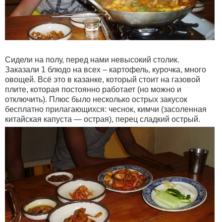
Сидели на полу, перед нами невысокий столик.
Заказали 1 блюдо на всех – картофель, курочка, много
овощей. Всё это в казанке, который стоит на газовой
плите, которая постоянно работает (но можно и
отключить). Плюс было несколько острых закусок
бесплатно прилагающихся: чеснок, кимчи (засоленная
китайская капуста — острая), перец сладкий острый.