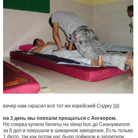
вечер нам скрасил всё тот же корейский Соджу ))))
на 3 день мы поехали прощаться с Ангкором.
Но сперва купили билеты на sleep bus до Cиануквилля
за 8 дол и покушали в шикарном заведении. Есть только
1 фото, так как потом нас быро поймали и запретили