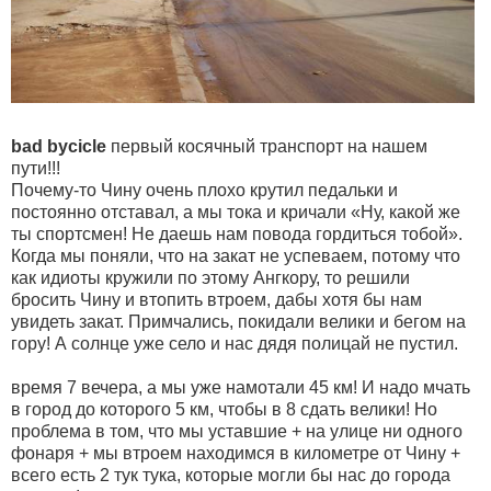
bad bycicle
первый косячный транспорт на нашем
пути!!!
Почему-то Чину очень плохо крутил педальки и
постоянно отставал, а мы тока и кричали «Ну, какой же
ты спортсмен! Не даешь нам повода гордиться тобой».
Когда мы поняли, что на закат не успеваем, потому что
как идиоты кружили по этому Ангкору, то решили
бросить Чину и втопить втроем, дабы хотя бы нам
увидеть закат. Примчались, покидали велики и бегом на
гору! А солнце уже село и нас дядя полицай не пустил.
время 7 вечера, а мы уже намотали 45 км! И надо мчать
в город до которого 5 км, чтобы в 8 сдать велики! Но
проблема в том, что мы уставшие + на улице ни одного
фонаря + мы втроем находимся в километре от Чину +
всего есть 2 тук тука, которые могли бы нас до города