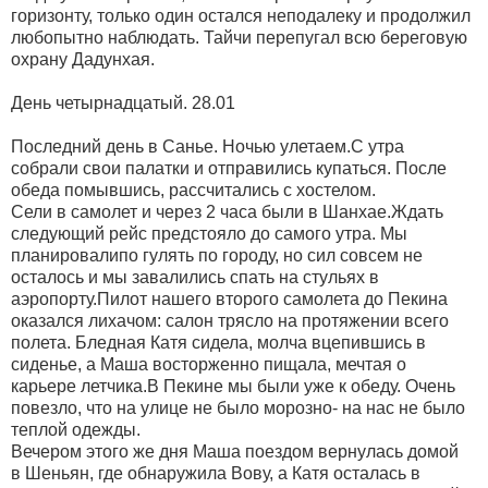
горизонту, только один остался неподалеку и продолжил
любопытно наблюдать. Тайчи перепугал всю береговую
охрану Дадунхая.
День четырнадцатый. 28.01
Последний день в Санье. Ночью улетаем.С утра
собрали свои палатки и отправились купаться. После
обеда помывшись, рассчитались с хостелом.
Сели в самолет и через 2 часа были в Шанхае.Ждать
следующий рейс предстояло до самого утра. Мы
планировалипо гулять по городу, но сил совсем не
осталось и мы завалились спать на стульях в
аэропорту.Пилот нашего второго самолета до Пекина
оказался лихачом: салон трясло на протяжении всего
полета. Бледная Катя сидела, молча вцепившись в
сиденье, а Маша восторженно пищала, мечтая о
карьере летчика.В Пекине мы были уже к обеду. Очень
повезло, что на улице не было морозно- на нас не было
теплой одежды.
Вечером этого же дня Маша поездом вернулась домой
в Шеньян, где обнаружила Вову, а Катя осталась в