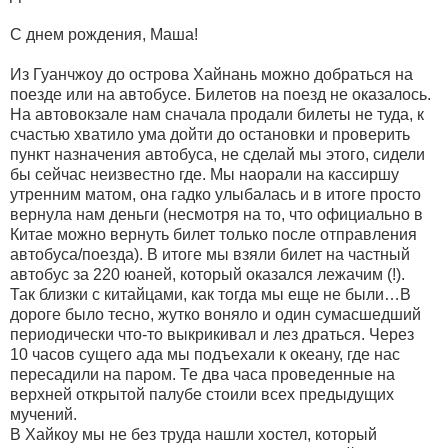
С днем рождения, Маша!
Из Гуанчжоу до острова Хайнань можно добраться на
поезде или на автобусе. Билетов на поезд не оказалось.
На автовокзале нам сначала продали билеты не туда, к
счастью хватило ума дойти до остановки и проверить
пункт назначения автобуса, не сделай мы этого, сидели
бы сейчас неизвестно где. Мы наорали на кассиршу
утренним матом, она гадко улыбалась и в итоге просто
вернула нам деньги (несмотря на то, что официально в
Китае можно вернуть билет только после отправления
автобуса/поезда). В итоге мы взяли билет на частный
автобус за 220 юаней, который оказался лежачим (!).
Так близки с китайцами, как тогда мы еще не были…В
дороге было тесно, жутко воняло и один сумасшедший
периодически что-то выкрикивал и лез драться. Через
10 часов сущего ада мы подъехали к океану, где нас
пересадили на паром. Те два часа проведенные на
верхней открытой палубе стоили всех предыдущих
мучений.
В Хайкоу мы не без труда нашли хостел, который