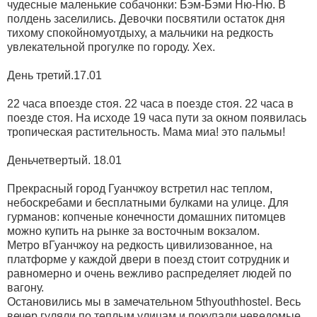
чудесные маленькие собачонки: Бэм-Бэми Ню-Ню. В
полдень заселились. Девочки посвятили остаток дня
тихому спокойномуотдыху, а мальчики на редкость
увлекательной прогулке по городу. Хех.
День третий.17.01
22 часа впоезде стоя. 22 часа в поезде стоя. 22 часа в
поезде стоя. На исходе 19 часа пути за окном появилась
тропическая растительность. Мама миа! это пальмы!
Деньчетвертый. 18.01
Прекрасный город Гуанчжоу встретил нас теплом,
небоскребами и бесплатными булками на улице. Для
гурманов: копченые конечности домашних питомцев
можно купить на рынке за восточным вокзалом.
Метро вГуанчжоу на редкость цивилизованное, на
платформе у каждой двери в поезд стоит сотрудник и
равномерно и очень вежливо распределяет людей по
вагону.
Остановились мы в замечательном 5thyouthhostel. Весь
вечер гуляли по теплым улицам и покупали неведомые