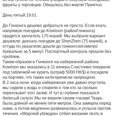
фрукты у торговцев. Обошлось без жертв! Приятно.
День пятый.19.01
До Гонконга дешево добраться не просто. Если ехать
напрямую поездом до Kowloon (районГонконга)
придется заплатить 170 юаней. Мы выбрали вариант
дешевле: доехать поездом до ShenZhen (75 юаней), а
оттуда по указателю дошли до гонконгскогометро
буквально за 5 минут. Паспортный контроль прошли без
проблем.
Таким образом в Гонконге на набережной района
Kowloon мы оказались в 11 вечера.Счастливо покурили
под табличкой не курить (штраф 5000 HK$) и посидели
на бортике, что также категорически запрещено.
В 2 часа ночи, когда набережная уже давно опустела,
мы сидели у воды и спорили о том кто за сколько
переплывет этот залив. И тут в глубине показался
белесый силуэт. Мы не верили своим глазам! Тварь
была длиной не менее пяти метров. Она замерла перед
нами, а потом медленно развернулась и уплыла против
течения. «Морской ублюдок» отбил желание лезть в