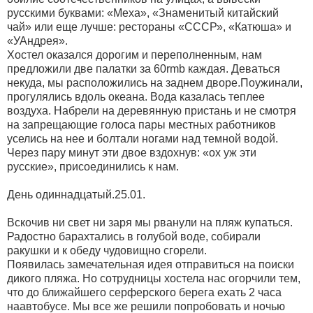
русскими буквами: «Меха», «Знаменитый китайский
чай» или еще лучше: рестораны «СССР», «Катюша» и
«УАндрея».
Хостел оказался дорогим и переполненным, нам
предложили две палатки за 60rmb каждая. Деваться
некуда, мы расположились на заднем дворе.Поужинали,
прогулялись вдоль океана. Вода казалась теплее
воздуха. Набрели на деревянную пристань и не смотря
на запрещающие голоса пары местных работников
уселись на нее и болтали ногами над темной водой.
Через пару минут эти двое вздохнув: «ох уж эти
русские», присоединились к нам.
День одиннадцатый.25.01.
Вскочив ни свет ни заря мы рванули на пляж купаться.
Радостно барахтались в голубой воде, собирали
ракушки и к обеду чудовищно сгорели.
Появилась замечательная идея отправиться на поиски
дикого пляжа. Но сотрудницы хостела нас огорчили тем,
что до ближайшего серферского берега ехать 2 часа
наавтобусе. Мы все же решили попробовать и ночью