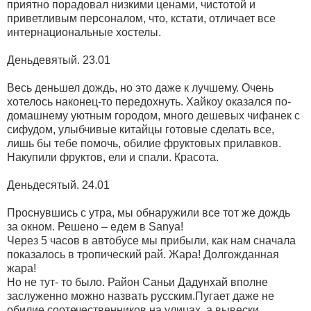
приятно порадовал низкими ценами, чистотой и
приветливым персоналом, что, кстати, отличает все
интернациональные хостелы.
Деньдевятый. 23.01
Весь деньшел дождь, но это даже к лучшему. Очень
хотелось наконец-то передохнуть. Хайкоу оказался по-
домашнему уютным городом, много дешевых чифанек с
сифудом, улыбчивые китайцы готовые сделать все,
лишь бы тебе помочь, обилие фруктовых прилавков.
Накупили фруктов, ели и спали. Красота.
Деньдесятый. 24.01
Проснувшись с утра, мы обнаружили все тот же дождь
за окном. Решено – едем в Sanya!
Через 5 часов в автобусе мы прибыли, как нам сначала
показалось в тропический рай. Жара! Долгожданная
жара!
Но не тут- то было. Район Саньи Дадунхай вполне
заслуженно можно назвать русским.Пугает даже не
обилие соотечественников на улицах, а вывески