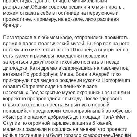
провести два дня в столице с минимальными
растратами.Общим советом решили что мы- пираты,
можем отказать себе в гостинице на первуюночь и
провести ее, к примеру, на вокзале, лихо распивая
бренди.
Позавтракав в любимом кафе, отправились прожигать
время в палеонтологический музей. Выбор пал на него,
потому что билет стоит всего 10 юаней, а внутри тепло,
есть туалет и размеры помещения позволяют
затеряться в джунглях и тихонько поспать в гнезде
диплодока. Катя дремала свернувшись на лавочке под
ветвями Polypodióphyta; Маша, Вова и Андрей тихо
прикорнули под видео о рождении куколки Liomopterum
ornatum Carpenter сидя на пеньках в зале
насекомых.Под закрытие музея охранники нас нашли и
корректно препроводили к выходу. После здорового
отдыха захотелось поесть. Впрыгнув в первый
попавшийся предположительноправильный автобус мы
«быстро и опасно» добрались до площади TianAnMen.
Слупив по огромной тарелке лапши за 6 юаней,
мальчики размякли и сошлись на мнении что провести
ночь в гостинице им будет гораздо комфортнее.Девочки