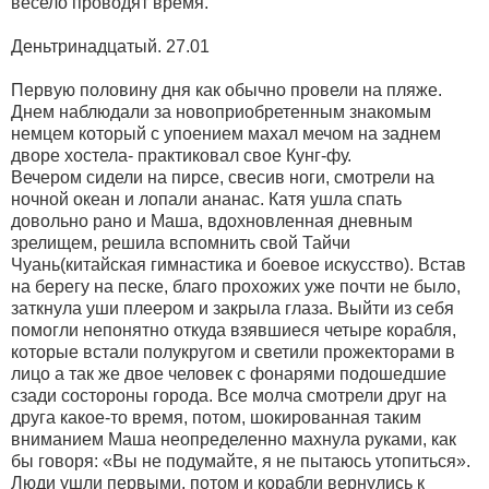
весело проводят время.
Деньтринадцатый. 27.01
Первую половину дня как обычно провели на пляже.
Днем наблюдали за новоприобретенным знакомым
немцем который с упоением махал мечом на заднем
дворе хостела- практиковал свое Кунг-фу.
Вечером сидели на пирсе, свесив ноги, смотрели на
ночной океан и лопали ананас. Катя ушла спать
довольно рано и Маша, вдохновленная дневным
зрелищем, решила вспомнить свой Тайчи
Чуань(китайская гимнастика и боевое искусство). Встав
на берегу на песке, благо прохожих уже почти не было,
заткнула уши плеером и закрыла глаза. Выйти из себя
помогли непонятно откуда взявшиеся четыре корабля,
которые встали полукругом и светили прожекторами в
лицо а так же двое человек с фонарями подошедшие
сзади состороны города. Все молча смотрели друг на
друга какое-то время, потом, шокированная таким
вниманием Маша неопределенно махнула руками, как
бы говоря: «Вы не подумайте, я не пытаюсь утопиться».
Люди ушли первыми, потом и корабли вернулись к