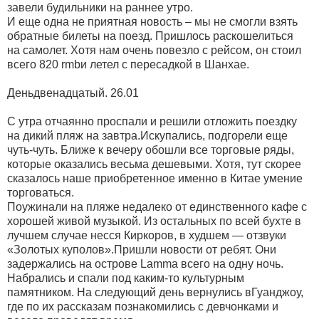
завели будильники на раннее утро.
И еще одна не приятная новость – мы не смогли взять
обратные билеты на поезд. Пришлось раскошелиться
на самолет. Хотя нам очень повезло с рейсом, он стоил
всего 820 rmbи летел с пересадкой в Шанхае.
Деньдвенадцатый. 26.01
С утра отчаянно проспали и решили отложить поездку
на дикий пляж на завтра.Искупались, подгорели еще
чуть-чуть. Ближе к вечеру обошли все торговые ряды,
которые оказались весьма дешевыми. Хотя, тут скорее
сказалось наше приобретенное именно в Китае умение
торговаться.
Поужинали на пляже недалеко от единственного кафе с
хорошей живой музыкой. Из остальных по всей бухте в
лучшем случае несся Киркоров, в худшем — отзвуки
«Золотых куполов».Пришли новости от ребят. Они
задержались на острове Lamma всего на одну ночь.
Набрались и спали под каким-то культурным
памятником. На следующий день вернулись вГуанджоу,
где по их рассказам познакомились с девчонками и