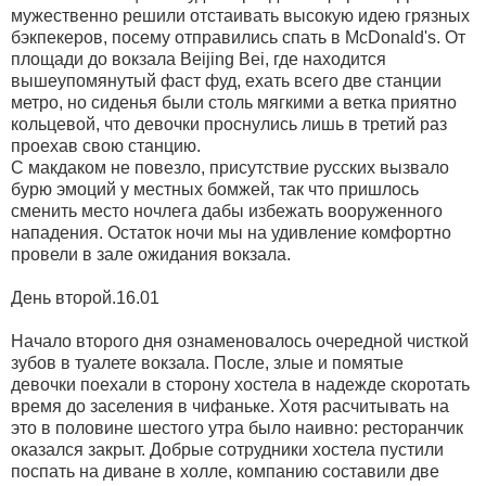
мужественно решили отстаивать высокую идею грязных
бэкпекеров, посему отправились спать в McDonald's. От
площади до вокзала Beijing Bei, где находится
вышеупомянутый фаст фуд, ехать всего две станции
метро, но сиденья были столь мягкими а ветка приятно
кольцевой, что девочки проснулись лишь в третий раз
проехав свою станцию.
С макдаком не повезло, присутствие русских вызвало
бурю эмоций у местных бомжей, так что пришлось
сменить место ночлега дабы избежать вооруженного
нападения. Остаток ночи мы на удивление комфортно
провели в зале ожидания вокзала.
День второй.16.01
Начало второго дня ознаменовалось очередной чисткой
зубов в туалете вокзала. После, злые и помятые
девочки поехали в сторону хостела в надежде скоротать
время до заселения в чифаньке. Хотя расчитывать на
это в половине шестого утра было наивно: ресторанчик
оказался закрыт. Добрые сотрудники хостела пустили
поспать на диване в холле, компанию составили две