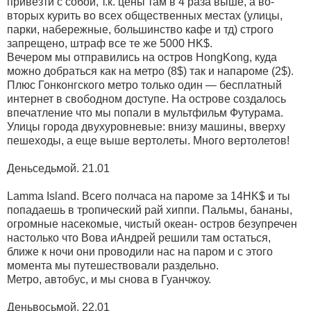
привезти с собой, т.к. цены там в 4 раза выше, а во-
вторых курить во всех общественных местах (улицы,
парки, набережные, большинство кафе и тд) строго
запрещено, штраф все те же 5000 HK$.
Вечером мы отправились на остров HongKong, куда
можно добраться как на метро (8$) так и напароме (2$).
Плюс Гонконгского метро только один — бесплатный
интернет в свободном доступе. На острове создалось
впечатление что мы попали в мультфильм Футурама.
Улицы города двухуровневые: внизу машины, вверху
пешеходы, а еще выше вертолеты. Много вертолетов!
Деньседьмой. 21.01
Lamma Island. Всего полчаса на пароме за 14HK$ и ты
попадаешь в тропический рай хиппи. Пальмы, бананы,
огромные насекомые, чистый океан- остров безупречен
настолько что Вова иАндрей решили там остаться,
ближе к ночи они проводили нас на паром и с этого
момента мы путешествовали раздельно.
Метро, автобус, и мы снова в Гуанчжоу.
Деньвосьмой. 22.01