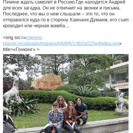
Пекине ждать самолет в Россию.Где находится Андрей
для всех загадка. Он не отвечает на звонки и письма.
Последнее, что мы о нем слышали – это то, что он
отправился куда-то в сторону Хаинаня.Думаем, его съел
крокодил или черная мамба…
<img src=«
interest-
planet.ru/uploads/images/4/6/8/6/1382/a525e4bdba.jpg
»
title=«Гонконг» >