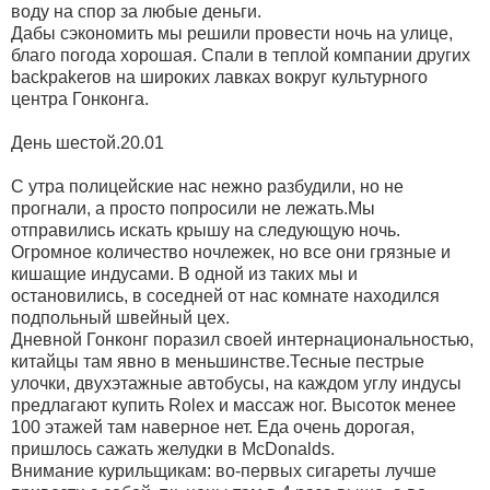
воду на спор за любые деньги.
Дабы сэкономить мы решили провести ночь на улице,
благо погода хорошая. Спали в теплой компании других
backpakerов на широких лавках вокруг культурного
центра Гонконга.
День шестой.20.01
С утра полицейские нас нежно разбудили, но не
прогнали, а просто попросили не лежать.Мы
отправились искать крышу на следующую ночь.
Огромное количество ночлежек, но все они грязные и
кишащие индусами. В одной из таких мы и
остановились, в соседней от нас комнате находился
подпольный швейный цех.
Дневной Гонконг поразил своей интернациональностью,
китайцы там явно в меньшинстве.Тесные пестрые
улочки, двухэтажные автобусы, на каждом углу индусы
предлагают купить Rolex и массаж ног. Высоток менее
100 этажей там наверное нет. Еда очень дорогая,
пришлось сажать желудки в McDonalds.
Внимание курильщикам: во-первых сигареты лучше