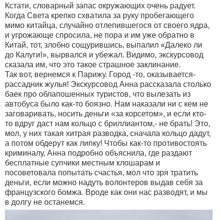
Кстати, словарный запас окружающих очень радует.
Когда Света крепко схватила за руку пробегающего
мимо китайца, случайно отлепившегося от своего ядра,
и угрожающе спросила, не пора и им уже обратно в
Китай, тот, злобно сощурившись, выпалил «Далеко ли
до Калуги!», вырвался и убежал. Видимо, экскурсовод
сказала им, что это такое страшное заклинание.
Так вот, вернемся к Парижу. Город -то, оказывается-
рассадник жулья! Экскурсовод Анна рассказала столько
баек про облапошенных туристов, что вылезать из
автобуса было как-то боязно. Нам наказали ни с кем не
заговаривать, носить деньги «за корсетом», и если кто-
то вдруг даст нам кольцо с бриллиантом,- не брать! Это,
мол, у них такая хитрая разводка, сначала кольцо дадут,
а потом обдерут как липку! Чтобы как-то противостоять
криминалу, Анна подробно объяснила, где раздают
бесплатные супчики местным клошарам и
посоветовала попытать счастья, мол что зря тратить
деньги, если можно надуть волонтеров выдав себя за
французского бомжа. Вроде как они нас разводят, и мы
в долгу не останемся.