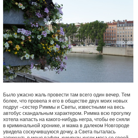
Было ужасно жаль провести там всего один вечер. Тем
более, что провела я его в обществе двух моих новых
подруг –сестер Риммы и Светы, известными на весь
автобус скандальным характером. Римма всю прогулку
хотела напасть на какого-нибудь негра, чтобы ее сняли
в криминальной хронике, и мама в далеком Новгороде
увидела соскучившуюся дочку, а Света пыталась
запихнуть в меня вафли, кукурузу, кусок мяса со своей