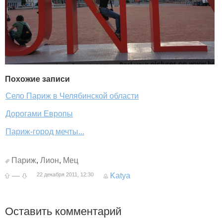
Похожие записи
Село Париж в Челябинской области
Дорогами Европы
Париж-город мечты...
Париж
,
Лион
,
Мец
—
22 декабря 2011, 12:30
Katya
Оставить комментарий