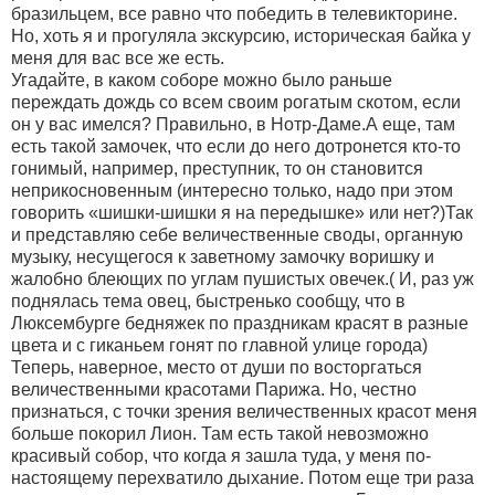
бразильцем, все равно что победить в телевикторине.
Но, хоть я и прогуляла экскурсию, историческая байка у
меня для вас все же есть.
Угадайте, в каком соборе можно было раньше
переждать дождь со всем своим рогатым скотом, если
он у вас имелся? Правильно, в Нотр-Даме.А еще, там
есть такой замочек, что если до него дотронется кто-то
гонимый, например, преступник, то он становится
неприкосновенным (интересно только, надо при этом
говорить «шишки-шишки я на передышке» или нет?)Так
и представляю себе величественные своды, органную
музыку, несущегося к заветному замочку воришку и
жалобно блеющих по углам пушистых овечек.( И, раз уж
поднялась тема овец, быстренько сообщу, что в
Люксембурге бедняжек по праздникам красят в разные
цвета и с гиканьем гонят по главной улице города)
Теперь, наверное, место от души по восторгаться
величественными красотами Парижа. Но, честно
признаться, с точки зрения величественных красот меня
больше покорил Лион. Там есть такой невозможно
красивый собор, что когда я зашла туда, у меня по-
настоящему перехватило дыхание. Потом еще три раза