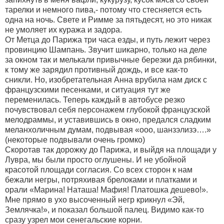
тарелки и немного пива,- потому что стесняется есть
одна на ночь. Свете и Римме за пятьдесят, но это никак
не умоляет их куража и задора.
От Метца до Парижа три часа езды, и путь лежит через
провинцию Шампань. Звучит шикарно, только на деле
за окном так и мелькали привычные березки да рябинки,
к тому же зарядил противный дождь, и все как-то
сникли. Но, изобретательная Анна врубила нам диск с
французскими песенками, и ситуация тут же
переменилась. Теперь каждый в автобусе резко
почувствовал себя персонажем глубокой французской
мелодраммы, и уставившись в окно, предался сладким
меланхоличным думам, подвывая «ооо, шанзэлизэ….»
(некоторые подвывали очень громко)
Скоротав так дорожку до Парижа, и выйдя на площади у
Лувра, мы были просто оглушены. И не убойной
красотой площади согласия. Со всех сторон к нам
бежали негры, потряхивая брелоками и платками и
орали «Марина! Наташа! Мафия! Платошка дешево!».
Мне прямо в ухо высоченный негр крикнул «Эй,
Землячка!», и показал большой палец. Видимо как-то
сразу узрел мои сенегальские корни.