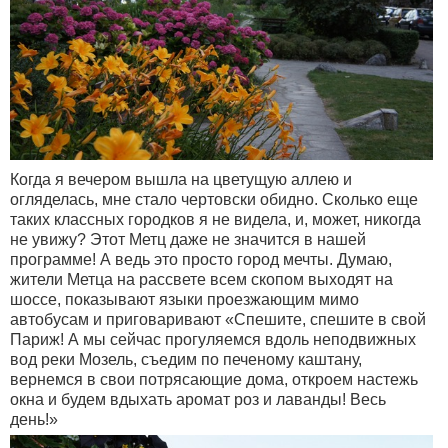
Когда я вечером вышла на цветущую аллею и
огляделась, мне стало чертовски обидно. Сколько еще
таких классных городков я не видела, и, может, никогда
не увижу? Этот Метц даже не значится в нашей
программе! А ведь это просто город мечты. Думаю,
жители Метца на рассвете всем скопом выходят на
шоссе, показывают языки проезжающим мимо
автобусам и приговаривают «Спешите, спешите в свой
Париж! А мы сейчас прогуляемся вдоль неподвижных
вод реки Мозель, съедим по печеному каштану,
вернемся в свои потрясающие дома, откроем настежь
окна и будем вдыхать аромат роз и лаванды! Весь
день!»