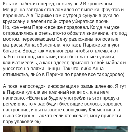
Кстати, забегая вперед, пожалуюсь! В крошечном
Мецце, на завтрак стол ломился от выпечки, фруктов и
вареньев. А в Париже нам с утреца сунули в руки по
круассану, и велели побыстрее убираться прочь.
Но, кое –чем Париж все же порадовал. Когда мы уже
отправлялись в отель, кто-то обратил внимание, что под
мостом, пересекающем Сену разложены полосатые
матрасы. Анна объяснила, что так в Париже хиппуют
богатеи. Вроде как миллионеры, чтобы отвлечься от
забот, спят под мостами, едят бесплатные супчики,
клянчат мелочь, а как надоест, прыгают в свой майбах и
уносятся на пляжи Ниццы. Так что, либо Анна
оптимистка, либо в Париже по правде все так здорово)
А пока, напоследок, информация к размышлению. Я тут
в Париже купила витаминный напиток, а на нем
написано. «Если вы будете употреблять этот продукт
регулярно, то у вас будут блестящие волосы, хорошее
настроение, и вы назовете свою дочку Клементина, а
сына Ситрон». Так что если кто желает, могу привезти
пару упаковочек)