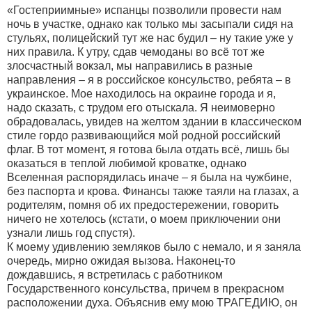
«Гостеприимные» испанцы позволили провести нам
ночь в участке, однако как только мы засыпали сидя на
стульях, полицейский тут же нас будил – ну такие уже у
них правила. К утру, сдав чемоданы во всё тот же
злосчастный вокзал, мы направились в разные
направления – я в российское консульство, ребята – в
украинское. Мое находилось на окраине города и я,
надо сказать, с трудом его отыскала. Я неимоверно
обрадовалась, увидев на желтом здании в классическом
стиле гордо развивающийся мой родной российский
флаг. В тот момент, я готова была отдать всё, лишь бы
оказаться в теплой любимой кроватке, однако
Вселенная распорядилась иначе – я была на чужбине,
без паспорта и крова. Финансы также таяли на глазах, а
родителям, помня об их предостережении, говорить
ничего не хотелось (кстати, о моем приключении они
узнали лишь год спустя).
К моему удивлению земляков было с немало, и я заняла
очередь, мирно ожидая вызова. Наконец-то
дождавшись, я встретилась с работником
Государственного консульства, причем в прекрасном
расположении духа. Объяснив ему мою ТРАГЕДИЮ, он