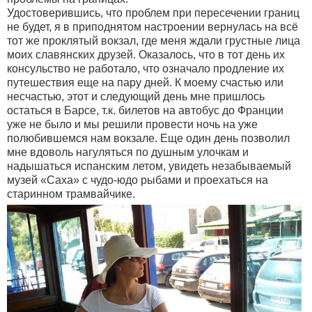
Удостоверившись, что проблем при пересечении границ
не будет, я в приподнятом настроении вернулась на всё
тот же проклятый вокзал, где меня ждали грустные лица
моих славянских друзей. Оказалось, что в тот день их
консульство не работало, что означало продление их
путешествия еще на пару дней.
К моему счастью или
несчастью, этот и следующий день мне пришлось
остаться в Барсе, т.к. билетов на автобус до Франции
уже не было и мы решили провести ночь на уже
полюбившемся нам вокзале. Еще один день позволил
мне вдоволь нагуляться по душным улочкам и
надышаться испанским летом, увидеть незабываемый
музей «Caxa» с чудо-юдо рыбами и проехаться на
старинном трамвайчике.