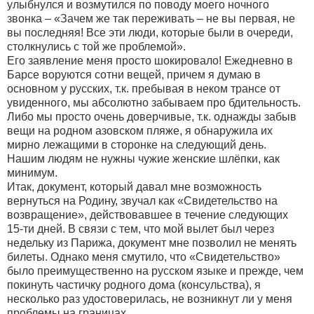
улыбнулся и возмутился по поводу моего ночного
звонка – «Зачем же так переживать – не вы первая, не
вы последняя! Все эти люди, которые были в очереди,
столкнулись с той же проблемой».
Его заявление меня просто шокировало! Ежедневно в
Барсе воруются сотни вещей, причем я думаю в
основном у русских, т.к. пребывая в неком трансе от
увиденного, мы абсолютно забываем про бдительность.
Либо мы просто очень доверчивые, т.к. однажды забыв
вещи на родном азовском пляже, я обнаружила их
мирно лежащими в сторонке на следующий день.
Нашим людям не нужны чужие женские шлёпки, как
минимум.
Итак, документ, который давал мне возможность
вернуться на Родину, звучал как «Свидетельство на
возвращение», действовавшее в течение следующих
15-ти дней. В связи с тем, что мой вылет был через
недельку из Парижа, документ мне позволил не менять
билеты. Однако меня смутило, что «Свидетельство»
было преимущественно на русском языке и прежде, чем
покинуть частичку родного дома (консульства), я
несколько раз удостоверилась, не возникнут ли у меня
проблемы на границах.